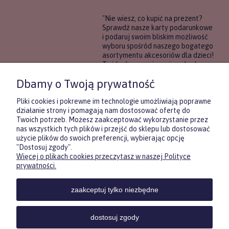
"Nie wiesz, co kupić na prezent?
Sprawdź nasze karty podarunkowe
i podaruj swoim bliskim możliwość
wyboru spośród naszego bogatego
asortymentu akcesoriów dla dzieci!
To idealne rozwiązanie, gdy chcesz
wręczyć prezent, ale nie masz
Dbamy o Twoją prywatność
pewności, co będzie najbardziej
trafione.
Pliki cookies i pokrewne im technologie umożliwiają poprawne
działanie strony i pomagają nam dostosować ofertę do
Twoich potrzeb. Możesz zaakceptować wykorzystanie przez
DOWIEDZ SIĘ WIĘCEJ
nas wszystkich tych plików i przejść do sklepu lub dostosować
użycie plików do swoich preferencji, wybierając opcję
"Dostosuj zgody".
Więcej o plikach cookies przeczytasz w naszej Polityce
Zasubskrybuj nasz newsletter
prywatności.
i otrzymaj
5
% rabatu na pierwszy
zakup.
zaakceptuj tylko niezbędne
Twoje imię
KONTAKT
POMOC
MOJE
KONT
dostosuj zgody