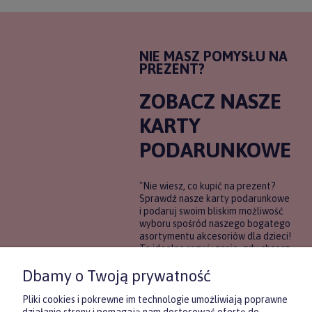
NIE MASZ POMYSŁU NA
PREZENT?
ZOBACZ NASZE
KARTY
PODARUNKOWE
"Nie wiesz, co kupić na prezent?
Sprawdź nasze karty podarunkowe
i podaruj swoim bliskim możliwość
wyboru spośród naszego bogatego
asortymentu akcesoriów dla dzieci!
To idealne rozwiązanie, gdy chcesz
wręczyć prezent, ale nie masz
Dbamy o Twoją prywatność
pewności, co będzie najbardziej
trafione.
Pliki cookies i pokrewne im technologie umożliwiają poprawne