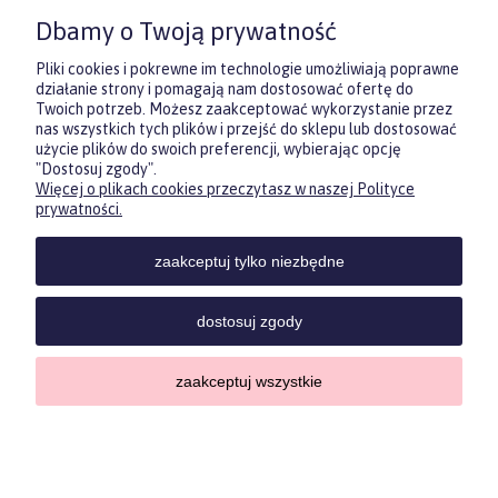
wręczyć prezent, ale nie masz
Dbamy o Twoją prywatność
pewności, co będzie najbardziej
trafione.
Pliki cookies i pokrewne im technologie umożliwiają poprawne
działanie strony i pomagają nam dostosować ofertę do
Twoich potrzeb. Możesz zaakceptować wykorzystanie przez
DOWIEDZ SIĘ WIĘCEJ
nas wszystkich tych plików i przejść do sklepu lub dostosować
użycie plików do swoich preferencji, wybierając opcję
"Dostosuj zgody".
Więcej o plikach cookies przeczytasz w naszej Polityce
Zasubskrybuj nasz newsletter
prywatności.
i otrzymaj
5
% rabatu na pierwszy
zakup.
zaakceptuj tylko niezbędne
Twoje imię
KONTAKT
POMOC
MOJE
KONT
dostosuj zgody
Twój email
zaakceptuj wszystkie
Sklep internetowy Shoper.pl
Copyrights by ForKids 2023. Wszelkie prawa zastrzeżone.
ODBIERZ RABAT
Privacy policypolityka prywatności
pokaż pełną wersję strony