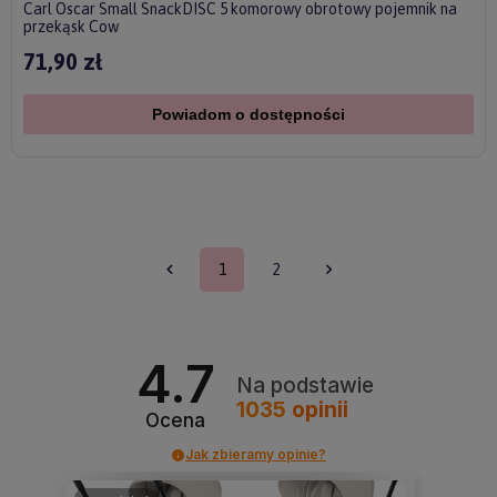
Carl Oscar Small SnackDISC 5 komorowy obrotowy pojemnik na
przekąsk Cow
71,90 zł
Powiadom o dostępności
1
2
4.7
Na podstawie
1035
opinii
Ocena
Jak zbieramy opinie?