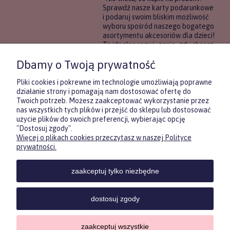
Sprawdź nasze karty podarunkowe
i podaruj swoim bliskim możliwość
wyboru spośród naszego bogatego
asortymentu akcesoriów dla dzieci!
To idealne rozwiązanie, gdy chcesz
wręczyć prezent, ale nie masz
Dbamy o Twoją prywatność
pewności, co będzie najbardziej
trafione.
Pliki cookies i pokrewne im technologie umożliwiają poprawne
działanie strony i pomagają nam dostosować ofertę do
Twoich potrzeb. Możesz zaakceptować wykorzystanie przez
DOWIEDZ SIĘ WIĘCEJ
nas wszystkich tych plików i przejść do sklepu lub dostosować
użycie plików do swoich preferencji, wybierając opcję
"Dostosuj zgody".
Więcej o plikach cookies przeczytasz w naszej Polityce
Zasubskrybuj nasz newsletter
prywatności.
i otrzymaj
5
% rabatu na pierwszy
zakup.
zaakceptuj tylko niezbędne
Twoje imię
KONTAKT
POMOC
MOJE
KONT
dostosuj zgody
Twój email
zaakceptuj wszystkie