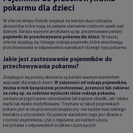
pokarmu dla dzieci
W ofercie sklepu Forkids znajduje się bardzo dużo rodzajów
akcesoriów, które mają za zadanie ułatwienie rodzicom opieki nad
dziećmi. Bardzo ważnymi artykułami są np. prezentowane poniżej
pojemniki do przechowywania pokarmu dla dzieci
. W naszej
ofercie znajdują się różnego rodzaju pojemniki, które umożliwiają
przechowywanie w odpowiednich warunkach różnego typu pokarmu.
Jakie jest zastosowanie pojemników do
przechowywania pokarmu?
Znajdujące się poniżej akcesoria są bardzo ważnym elementem
wyprawki dla małych dzieci.
W zależności od rodzaju pojemników,
można w nich bezpiecznie przechowywać, przenosić lub zabierać
ze sobą np. na rodzinne wycieczki różne rodzaje pokarmu
,
zarówno przygotowane samodzielnie lub kupione obiadki, jak i mleko
matki lub mleko modyfikowane. Trzymany w takich pojemnikach
pokarm jest w stu procentach bezpieczny i nie będzie miał żadnego
kontaktu z otoczeniem. Oczywiście warunkiem tego jest dbanie o
czystość pojemników, czyli o regularne, po każdym użyciu,
korzystanie z odpowiednich środków czyszczących.