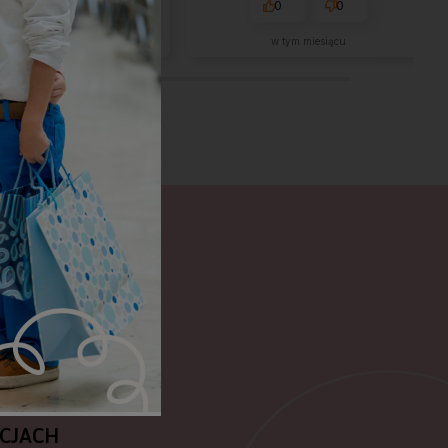
0
0
0
0
w tym miesiącu
w tym miesiącu
SIĘ NA NASZ
TTER I
MUJ
OMIENIA O
CJACH