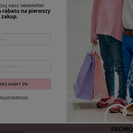
0
0
0
uj nasz newsletter
 rabatu na pierwszy
ącu
2026-06-27
zakup.
IERZ RABAT 5%
EZENT?
ZAPISZ 
tyka prywatności
NEWSLE
ARTY
OTRZY
POWIAD
PROMO
ź nasze karty