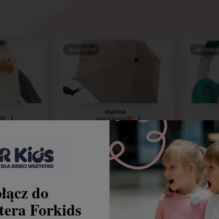
podgląd
podgl
Halina
o
zweryfikowano

Parasolka jest świetna.Wykonana
Słuchaw
b.dokładnie i estetycznie z myślą o
ma trzy
maluchach , a to b.mi się podoba.
P
łącz do
tera Forkids