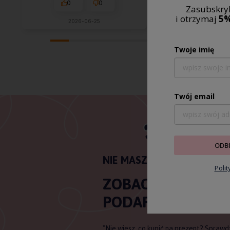
0
0
0
Zasubskryb
i otrzymaj
5%
2026-06-25
w tym miesi
Twoje imię
Twój email
ODB
NIE MASZ POMYSŁU NA PR
Poli
ZOBACZ NASZE K
PODARUNKOWE
"Nie wiesz, co kupić na prezent? Sprawd