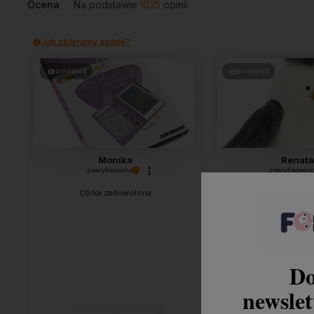
Ocena
Na podstawie
1035
opinii
Jak zbieramy opinie?
podgląd
podgląd
Monika
Renata
zweryfikowano
zweryfikowan
Córka zadowolona
🔥 super
Do
newslet