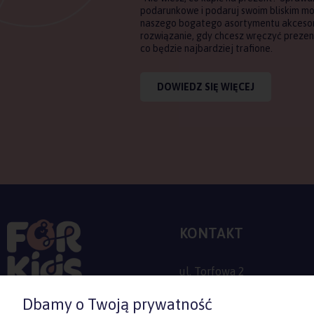
podarunkowe i podaruj swoim bliskim m
naszego bogatego asortymentu akcesori
rozwiązanie, gdy chcesz wręczyć prezent
co będzie najbardziej trafione.
DOWIEDZ SIĘ WIĘCEJ
KONTAKT
ul. Torfowa 2
30-382 Kraków
Dbamy o Twoją prywatność