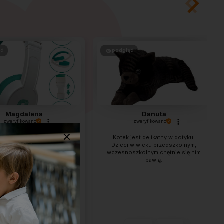
ąd
podgląd
Magdalena
Danuta
zweryfikowano
zweryfikowano
ki są mega świetne. Córka
Kotek jest delikatny w dotyku.
 latka i bardzo je lubię !!
Dzieci w wieku przedszkolnym,
olecam gorąco 😁💯
wczesnoszkolnym chętnie się nim
bawią.