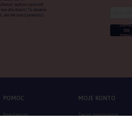
ożliwość wyboru spośród
ów dla dzieci! To idealne
, ale nie masz pewności,
ZAPIS
SIĘ
TERA
POMOC
MOJE KONTO
Regulaminy
Twoje zamówienia
Zwroty i reklamacje
Ustawienia konta