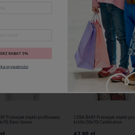
Do koszyka
owiadom o dostępności
IERZ RABAT 5%
tyka prywatności
Y Przewijak miękki profilowany
CEBA BABY Przewijak miękki pro
50x70) Basic Goose
krótki (50x70) Celebration
zł
62,90 zł