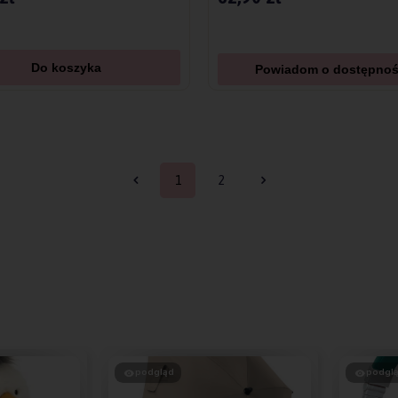
Do koszyka
Powiadom o dostępnoś
1
2
podgląd
podgl