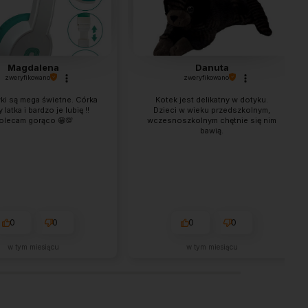
Magdalena
Danuta
zweryfikowano
zweryfikowano
ki są mega świetne. Córka
Kotek jest delikatny w dotyku.
 latka i bardzo je lubię !!
Dzieci w wieku przedszkolnym,
olecam gorąco 😁💯
wczesnoszkolnym chętnie się nim
bawią.
0
0
0
0
w tym miesiącu
w tym miesiącu