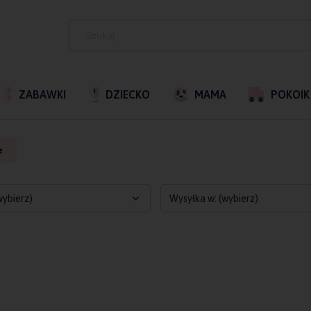
ZABAWKI
DZIECKO
MAMA
POKOIK
e
wybierz)
Wysyłka w: (wybierz)