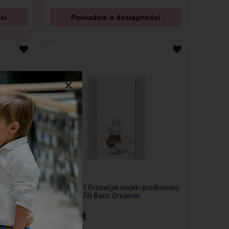
ci
Powiadom o dostępności
MIĘKKI
CEBA BABY Przewijak miękki profilowany
krótki (50x70) Basic Dreamer
62,90 zł