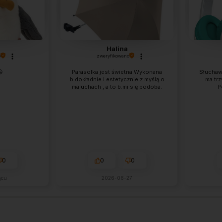
Halina
o
zweryfikowano

Parasolka jest świetna.Wykonana
Słuchaw
b.dokładnie i estetycznie z myślą o
ma trzy
maluchach , a to b.mi się podoba.
P
0
0
0
ącu
2026-06-27