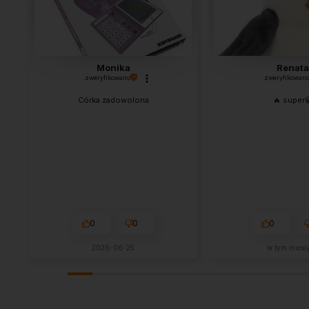
Monika
Renata
zweryfikowano
zweryfikowan
Córka zadowolona
🔥 super
0
0
0
2026-06-25
w tym miesi