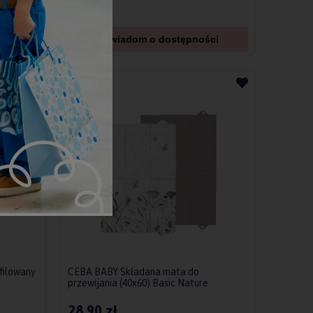
Powiadom o dostępności
filowany
CEBA BABY Składana mata do
przewijania (40x60) Basic Nature
Harmony
28,90 zł