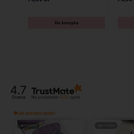
Do koszyka
4.7
Ocena
Na podstawie
1035
opinii
Jak zbieramy opinie?
podgląd
podgląd