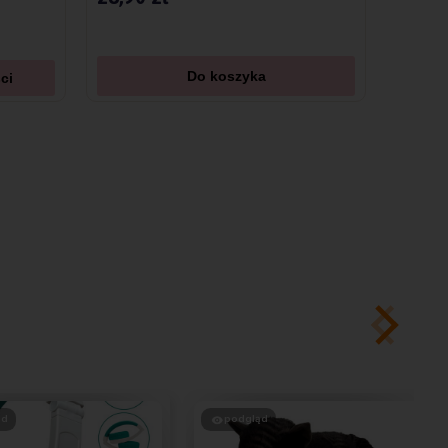
Do koszyka
ci
ąd
podgląd