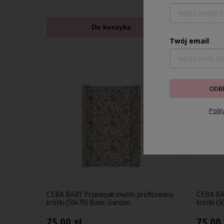
Do koszyka
P
Twój email
ODB
Poli
CEBA BABY Przewijak miękki profilowany
CEBA BAB
krótki (50x70) Basic Garden
krótki (
75,00 zł
75,00 