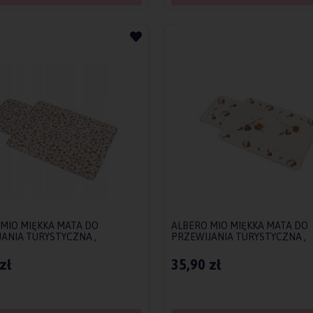
MIO MIĘKKA MATA DO
ALBERO MIO MIĘKKA MATA DO
ANIA TURYSTYCZNA ,
PRZEWIJANIA TURYSTYCZNA ,
JAK PODRÓŻNY RETRO KWIATKI
PRZEWIJAK PODRÓŻNY WISIE
ZABAWA
zł
35,90 zł