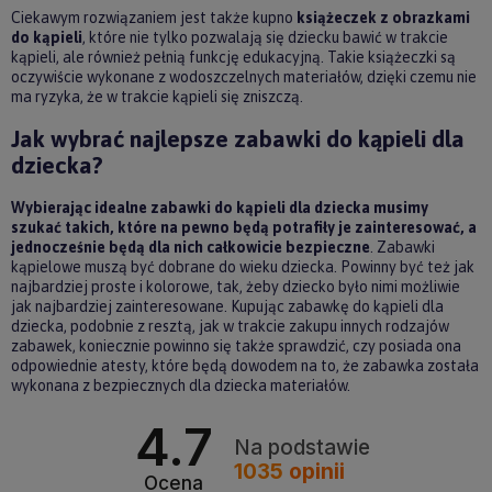
Ciekawym rozwiązaniem jest także kupno
książeczek z obrazkami
do kąpieli
, które nie tylko pozwalają się dziecku bawić w trakcie
kąpieli, ale również pełnią funkcję edukacyjną. Takie książeczki są
oczywiście wykonane z wodoszczelnych materiałów, dzięki czemu nie
ma ryzyka, że w trakcie kąpieli się zniszczą.
Jak wybrać najlepsze zabawki do kąpieli dla
dziecka?
Wybierając idealne zabawki do kąpieli dla dziecka musimy
szukać takich, które na pewno będą potrafiły je zainteresować, a
jednocześnie będą dla nich całkowicie bezpieczne
. Zabawki
kąpielowe muszą być dobrane do wieku dziecka. Powinny być też jak
najbardziej proste i kolorowe, tak, żeby dziecko było nimi możliwie
jak najbardziej zainteresowane. Kupując zabawkę do kąpieli dla
dziecka, podobnie z resztą, jak w trakcie zakupu innych rodzajów
zabawek, koniecznie powinno się także sprawdzić, czy posiada ona
odpowiednie atesty, które będą dowodem na to, że zabawka została
wykonana z bezpiecznych dla dziecka materiałów.
4.7
Na podstawie
1035
opinii
Ocena