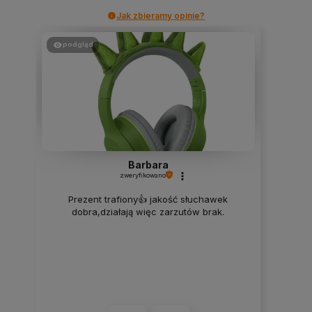
Jak zbieramy opinie?
podgląd
Barbara
zweryfikowano
Prezent trafiony👍️ jakość słuchawek
dobra,działają więc zarzutów brak.