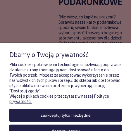
PODARUNKOWE
"Nie wiesz, co kupić na prezent?
Sprawdź nasze karty podarunkowe
i podaruj swoim bliskim możliwość
wyboru spośród naszego bogatego
asortymentu akcesoriów dla dzieci!
To idealne rozwiązanie, gdy chcesz
wręczyć prezent, ale nie masz
Dbamy o Twoją prywatność
pewności, co będzie najbardziej
trafione.
Pliki cookies i pokrewne im technologie umożliwiają poprawne
działanie strony i pomagają nam dostosować ofertę do
Twoich potrzeb. Możesz zaakceptować wykorzystanie przez
DOWIEDZ SIĘ WIĘCEJ
nas wszystkich tych plików i przejść do sklepu lub dostosować
użycie plików do swoich preferencji, wybierając opcję
"Dostosuj zgody".
Więcej o plikach cookies przeczytasz w naszej Polityce
Zasubskrybuj nasz newsletter
prywatności.
i otrzymaj
5
% rabatu na pierwszy
zakup.
zaakceptuj tylko niezbędne
Twoje imię
KONTAKT
POMOC
MOJE
KONT