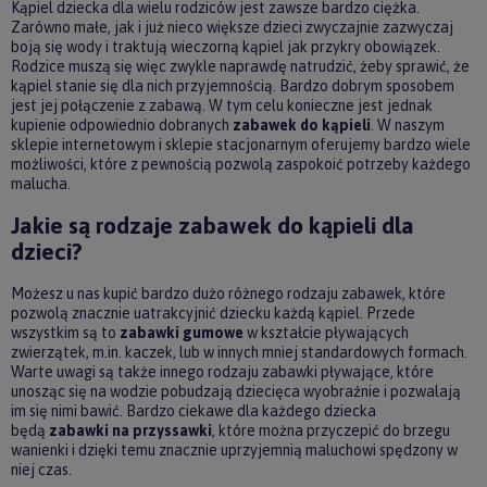
Kąpiel dziecka dla wielu rodziców jest zawsze bardzo ciężka.
Zarówno małe, jak i już nieco większe dzieci zwyczajnie zazwyczaj
boją się wody i traktują wieczorną kąpiel jak przykry obowiązek.
Rodzice muszą się więc zwykle naprawdę natrudzić, żeby sprawić, że
kąpiel stanie się dla nich przyjemnością. Bardzo dobrym sposobem
jest jej połączenie z zabawą. W tym celu konieczne jest jednak
kupienie odpowiednio dobranych
zabawek do kąpieli
. W naszym
sklepie internetowym i sklepie stacjonarnym oferujemy bardzo wiele
możliwości, które z pewnością pozwolą zaspokoić potrzeby każdego
malucha.
Jakie są rodzaje zabawek do kąpieli dla
dzieci?
Możesz u nas kupić bardzo dużo różnego rodzaju zabawek, które
pozwolą znacznie uatrakcyjnić dziecku każdą kąpiel. Przede
wszystkim są to
zabawki gumowe
w kształcie pływających
zwierzątek, m.in. kaczek, lub w innych mniej standardowych formach.
Warte uwagi są także innego rodzaju zabawki pływające, które
unosząc się na wodzie pobudzają dziecięca wyobraźnie i pozwalają
im się nimi bawić. Bardzo ciekawe dla każdego dziecka
będą
zabawki na przyssawki
, które można przyczepić do brzegu
wanienki i dzięki temu znacznie uprzyjemnią maluchowi spędzony w
niej czas.