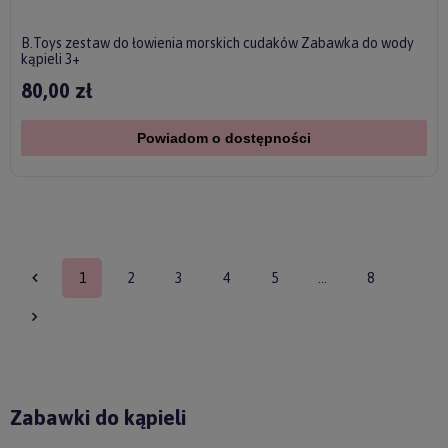
B.Toys zestaw do łowienia morskich cudaków Zabawka do wody
kąpieli 3+
80,00 zł
Powiadom o dostępności
1
2
3
4
5
...
8
Zabawki do kąpieli