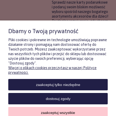
Sprawdź nasze karty podarunkowe
i podaruj swoim bliskim możliwość
wyboru spośród naszego bogatego
asortymentu akcesoriów dla dzieci!
To idealne rozwiązanie, gdy chcesz
wręczyć prezent, ale nie masz
Dbamy o Twoją prywatność
pewności, co będzie najbardziej
trafione.
Pliki cookies i pokrewne im technologie umożliwiają poprawne
działanie strony i pomagają nam dostosować ofertę do
Twoich potrzeb. Możesz zaakceptować wykorzystanie przez
DOWIEDZ SIĘ WIĘCEJ
nas wszystkich tych plików i przejść do sklepu lub dostosować
użycie plików do swoich preferencji, wybierając opcję
"Dostosuj zgody".
Więcej o plikach cookies przeczytasz w naszej Polityce
Zasubskrybuj nasz newsletter
prywatności.
i otrzymaj
5
% rabatu na pierwszy
zakup.
zaakceptuj tylko niezbędne
Twoje imię
KONTAKT
POMOC
MOJE
KONT
dostosuj zgody
Twój email
zaakceptuj wszystkie