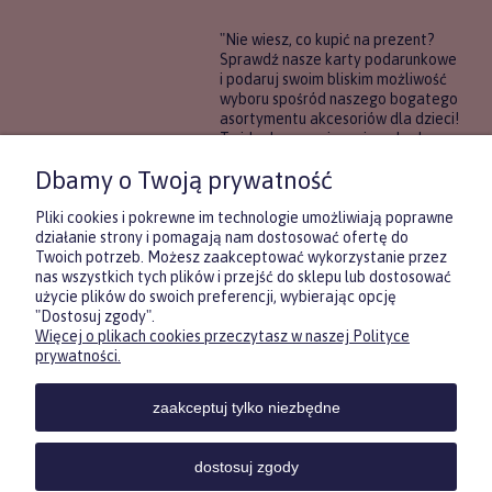
"Nie wiesz, co kupić na prezent?
Sprawdź nasze karty podarunkowe
i podaruj swoim bliskim możliwość
wyboru spośród naszego bogatego
asortymentu akcesoriów dla dzieci!
To idealne rozwiązanie, gdy chcesz
wręczyć prezent, ale nie masz
Dbamy o Twoją prywatność
pewności, co będzie najbardziej
trafione.
Pliki cookies i pokrewne im technologie umożliwiają poprawne
działanie strony i pomagają nam dostosować ofertę do
Twoich potrzeb. Możesz zaakceptować wykorzystanie przez
DOWIEDZ SIĘ WIĘCEJ
nas wszystkich tych plików i przejść do sklepu lub dostosować
użycie plików do swoich preferencji, wybierając opcję
"Dostosuj zgody".
Więcej o plikach cookies przeczytasz w naszej Polityce
Zasubskrybuj nasz newsletter
prywatności.
i otrzymaj
5
% rabatu na pierwszy
zakup.
zaakceptuj tylko niezbędne
Twoje imię
KONTAKT
POMOC
MOJE
KONT
dostosuj zgody