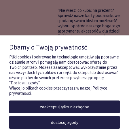
"Nie wiesz, co kupić na prezent?
Sprawdź nasze karty podarunkowe
i podaruj swoim bliskim możliwość
wyboru spośród naszego bogatego
asortymentu akcesoriów dla dzieci!
To idealne rozwiązanie, gdy chcesz
wręczyć prezent, ale nie masz
Dbamy o Twoją prywatność
pewności, co będzie najbardziej
trafione.
Pliki cookies i pokrewne im technologie umożliwiają poprawne
działanie strony i pomagają nam dostosować ofertę do
Twoich potrzeb. Możesz zaakceptować wykorzystanie przez
DOWIEDZ SIĘ WIĘCEJ
nas wszystkich tych plików i przejść do sklepu lub dostosować
użycie plików do swoich preferencji, wybierając opcję
"Dostosuj zgody".
Więcej o plikach cookies przeczytasz w naszej Polityce
Zasubskrybuj nasz newsletter
prywatności.
i otrzymaj
5
% rabatu na pierwszy
zakup.
zaakceptuj tylko niezbędne
Twoje imię
KONTAKT
POMOC
MOJE
KONT
dostosuj zgody