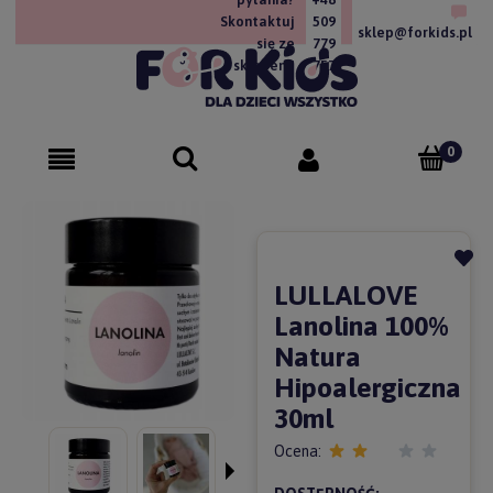
Skontaktuj
509
sklep@forkids.pl
się ze
779
sklepem!
757
LULLALOVE
Lanolina 100%
Natura
Hipoalergiczna
30ml
Ocena: