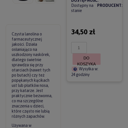
DOSTĘPNOŚĆ:
Dostępny na
PRODUCENT:
stanie
34,50 zł
Czysta lanolina o
farmaceutycznej
jakości. Działa
osłaniająco na
uszkodzony naskórek,
DO
dlatego świetnie
KOSZYKA
sprawdza się przy
Wysyłka w:
otarciach (nawet tych
24 godziny
po butach) czy też
popękanych kącikach
ust lub płatków nosa,
przy katarze. Jest
praktycznie bezwonna,
co ma szczególne
znaczenia u dzieci,
które często nie lubią
różnych zapachów.
Używana w