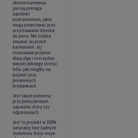
okresie karmienia
piersią pomaga
zapobiec
podrażnieniom, jakie
mogą powstawać przy
przystawianiu dziecka
do piersi. Nie trzeba
zmywać jej przed
karmieniem. Jej
stosowanie przynosi
dużą ulgę i oszczędza
niepotrzebnego stresu i
bólu, jaki mógłby się
pojawić przy
poranionych
brodawkach.
Jest także pomocna
przy pieluszkowym
zapaleniu skóry czy
odparzeniach.
Jest to produkt w 100%
naturalny, beż żadnych
dodatków. Kolor może