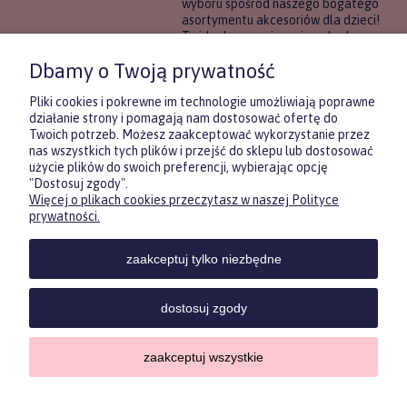
wyboru spośród naszego bogatego
asortymentu akcesoriów dla dzieci!
To idealne rozwiązanie, gdy chcesz
wręczyć prezent, ale nie masz
Dbamy o Twoją prywatność
pewności, co będzie najbardziej
trafione.
Pliki cookies i pokrewne im technologie umożliwiają poprawne
działanie strony i pomagają nam dostosować ofertę do
Twoich potrzeb. Możesz zaakceptować wykorzystanie przez
DOWIEDZ SIĘ WIĘCEJ
nas wszystkich tych plików i przejść do sklepu lub dostosować
użycie plików do swoich preferencji, wybierając opcję
"Dostosuj zgody".
Więcej o plikach cookies przeczytasz w naszej Polityce
Zasubskrybuj nasz newsletter
prywatności.
i otrzymaj
5
% rabatu na pierwszy
zakup.
zaakceptuj tylko niezbędne
Twoje imię
KONTAKT
POMOC
MOJE
KONT
dostosuj zgody
Twój email
zaakceptuj wszystkie
Sklep internetowy Shoper.pl
Copyrights by ForKids 2023. Wszelkie prawa zastrzeżone.
ODBIERZ RABAT