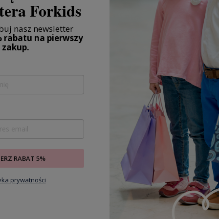
tera Forkids
TUSZEK PRZEDSZKOLAKA ŚLINIAK PINK
uj nasz newsletter
 rabatu na pierwszy
s od Little Dutch. Czas na odrobinę kreatywności! Podczas
zakup.
któw DIY wiele rzeczy może pójść nie tak, ale ubrania artysty
dnio chronione przed ewentualnym zabrudzeniem. Dzięki temu
tle Dutch nie musicie obawiać się o zabrudzenie ubrań, gdy wena
ko! Łatwe zakładanie i zdejmowanie dzięki bezpiecznemu zapięciu
ściągacze na rękawach. Świetnie sprawdzi się jako uzupełnienie
ycznych od Little Dutch takich jak kredki i kolorowanki.
 firma rodzinna, prowadzona przez małżeństwo, które wkłada całe
 dla najmłodszych. W ofercie marki znajdują się doskonałej jakości
ełny organicznej z certyfikatem Oeko-tex, takie jak ręczniki,
e, akcesoria do pokoików dziecięcych oraz zabawki sensoryczne dla
wki, czy pojazdy wytwarzane z drewna. Produkty Little
telowa kolorystyka.
IERZ RABAT 5%
at
tyka prywatności
2-3