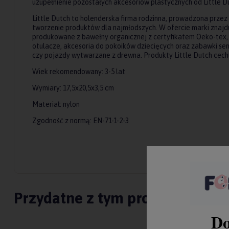
uzupełnienie pozostałych akcesoriów plastycznych od Little Dut
Little Dutch to holenderska firma rodzinna, prowadzona prze
tworzenie produktów dla najmłodszych. W ofercie marki znajduj
produkowane z bawełny organicznej z certyfikatem Oeko-tex, ta
otulacze, akcesoria do pokoików dziecięcych oraz zabawki sen
czy pojazdy wytwarzane z drewna. Produkty Little Dutch cech
Wiek rekomendowany: 3-5 lat
Wymiary: 17,5x20,5x3,5 cm
Materiał: nylon
Zgodność z normą: EN-71-1-2-3
Przydatne z tym produktem
Do