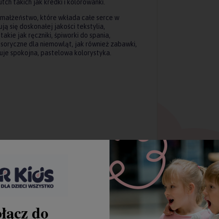
ch takich jak kredki i kolorowanki.
z małżeństwo, które wkłada całe serce w
ą się doskonałej jakości tekstylia,
kie jak ręczniki, śpiworki do spania,
soryczne dla niemowląt, jak również zabawki,
uje spokojna, pastelowa kolorystyka.
łącz do