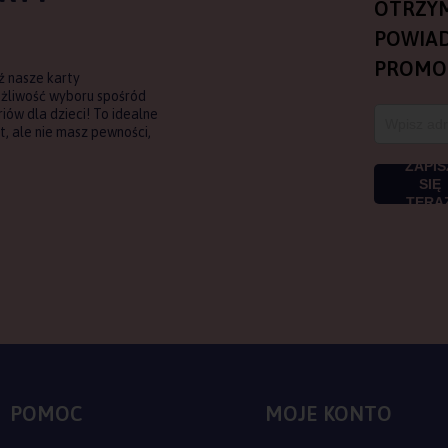
OTRZY
POWIAD
PROMO
ź nasze karty
ożliwość wyboru spośród
ów dla dzieci! To idealne
, ale nie masz pewności,
ZAPIS
SIĘ
TERA
POMOC
MOJE KONTO