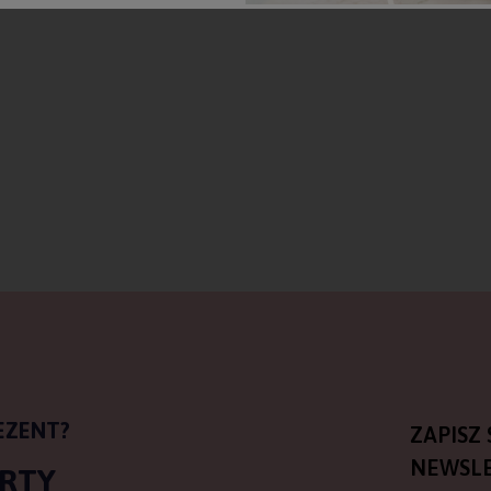
EZENT?
ZAPISZ 
NEWSLE
ARTY