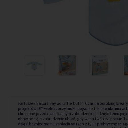
Fartuszek Sailors Bay od Little Dutch. Czas na odrobinę kreat
projektów DIY wiele rzeczy może pójść nie tak, ale ubrania a
chronione przed ewentualnym zabrudzeniem. Dzięki temu piękn
obawiać się o zabrudzenie ubrań, gdy wena twórcza porwie Tw
dzięki bezpiecznemu zapięciu na rzep z tyłu i praktyczne ścią