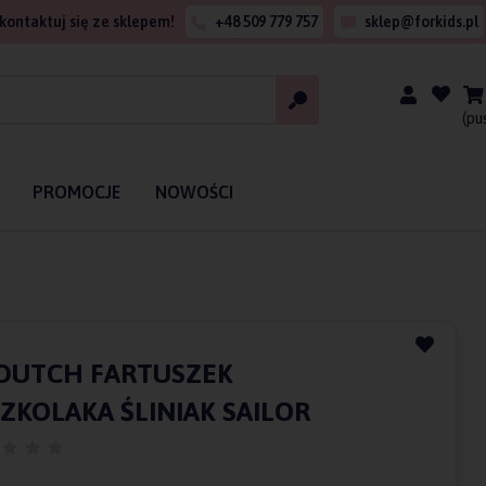
kontaktuj się ze sklepem!
+48 509 779 757
sklep@forkids.pl
(pu
PROMOCJE
NOWOŚCI
 DUTCH FARTUSZEK
ZKOLAKA ŚLINIAK SAILOR