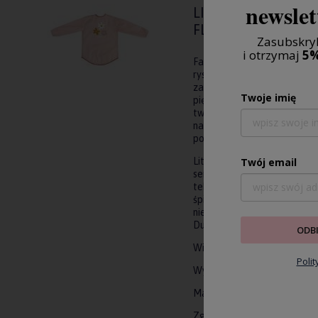
newslet
LITTLE DUTCH FAR
FLOWERS
Zasubskryb
i otrzymaj
5%
Fartuszek Little Pink Flower
rysowania, malowania i proje
zawsze powinny być odpowie
Twoje imię
pięknemu fartuszkowi od Lit
twórcza porwie Twoje dziec
na rzep z tyłu i praktyczne 
pozostałych akcesoriów plast
Twój email
Little Dutch to holenderska
serce w tworzenie produktów
tekstylia, produkowane z baw
śpiworki do spania, otulacz
niemowląt, jak również zaba
Dutch cechuje spokojna, pas
ODB
Wiek rekomendowany: 3-5 l
Poli
Wymiary: 17,5x20,5x3,5 cm
Materiał: nylon
Zgodność z normą: EN-71-1-