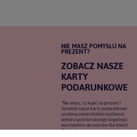
NIE MASZ POMYSŁU NA
PREZENT?
ZOBACZ NASZE
KARTY
PODARUNKOWE
"Nie wiesz, co kupić na prezent?
Sprawdź nasze karty podarunkowe
i podaruj swoim bliskim możliwość
wyboru spośród naszego bogatego
asortymentu akcesoriów dla dzieci!
To idealne rozwiązanie, gdy chcesz
wręczyć prezent, ale nie masz