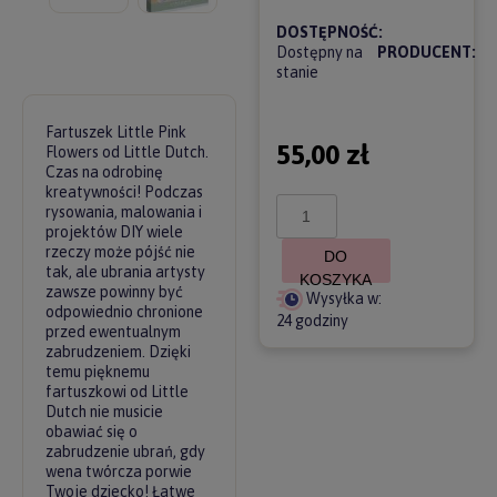
DOSTĘPNOŚĆ:
Dostępny na
PRODUCENT:
stanie
Fartuszek Little Pink
55,00 zł
Flowers od Little Dutch.
Czas na odrobinę
kreatywności! Podczas
rysowania, malowania i
projektów DIY wiele
rzeczy może pójść nie
DO
tak, ale ubrania artysty
KOSZYKA
zawsze powinny być
Wysyłka w:
odpowiednio chronione
24 godziny
przed ewentualnym
zabrudzeniem. Dzięki
temu pięknemu
fartuszkowi od Little
Dutch nie musicie
obawiać się o
zabrudzenie ubrań, gdy
wena twórcza porwie
Twoje dziecko! Łatwe