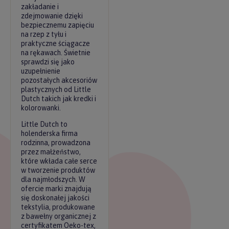
zakładanie i
zdejmowanie dzięki
bezpiecznemu zapięciu
na rzep z tyłu i
praktyczne ściągacze
na rękawach. Świetnie
sprawdzi się jako
uzupełnienie
pozostałych akcesoriów
plastycznych od Little
Dutch takich jak kredki i
kolorowanki.
Little Dutch to
holenderska firma
rodzinna, prowadzona
przez małżeństwo,
które wkłada całe serce
w tworzenie produktów
dla najmłodszych. W
ofercie marki znajdują
się doskonałej jakości
tekstylia, produkowane
z bawełny organicznej z
certyfikatem Oeko-tex,