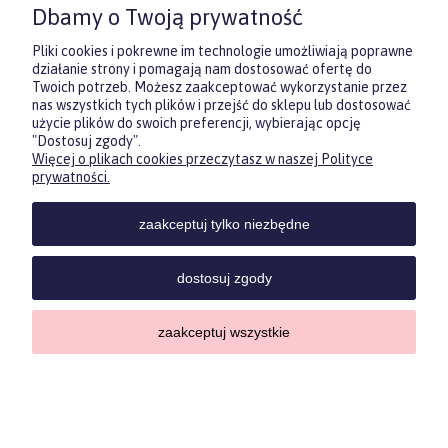
Dbamy o Twoją prywatność
pewności, co będzie najbardziej
trafione.
Pliki cookies i pokrewne im technologie umożliwiają poprawne
działanie strony i pomagają nam dostosować ofertę do
Twoich potrzeb. Możesz zaakceptować wykorzystanie przez
DOWIEDZ SIĘ WIĘCEJ
nas wszystkich tych plików i przejść do sklepu lub dostosować
użycie plików do swoich preferencji, wybierając opcję
"Dostosuj zgody".
Więcej o plikach cookies przeczytasz w naszej Polityce
Zasubskrybuj nasz newsletter
prywatności.
i otrzymaj
5
% rabatu na pierwszy
zakup.
zaakceptuj tylko niezbędne
Twoje imię
KONTAKT
POMOC
MOJE
KONT
dostosuj zgody
Twój email
zaakceptuj wszystkie
Sklep internetowy Shoper.pl
Copyrights by ForKids 2023. Wszelkie prawa zastrzeżone.
ODBIERZ RABAT
Privacy policypolityka prywatności
pokaż pełną wersję strony