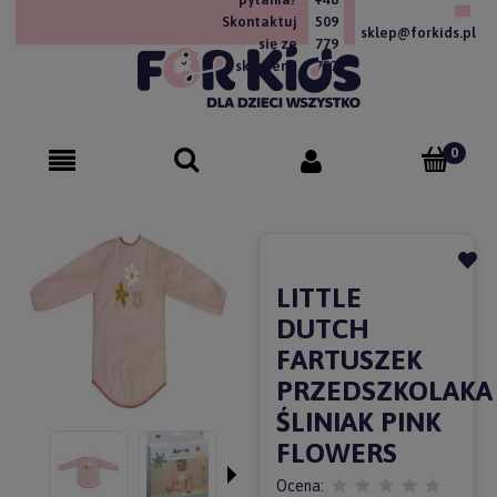
Skontaktuj
509
sklep@forkids.pl
się ze
779
sklepem!
757
LITTLE
DUTCH
FARTUSZEK
PRZEDSZKOLAKA
ŚLINIAK PINK
FLOWERS
Ocena: