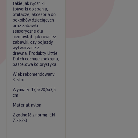
takie jak ręczniki,
śpiworki do spania,
otulacze, akcesoria do
pokoików dziecięcych
oraz zabawki
sensoryczne dla
niemowląt, jak również
zabawki, czy pojazdy
wytwarzane z
drewna. Produkty Little
Dutch cechuje spokojna,
pastelowa kolorystyka.
Wiek rekomendowany:
3-5 lat
Wymiary: 17,5x20,5x3,5
cm
Materiał: nylon
Zgodność z normą: EN-
71-1-2-3