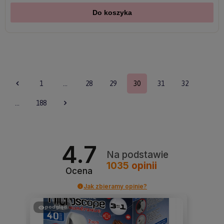
Do koszyka
1
...
28
29
30
31
32
...
188
4.7
Na podstawie
1035
opinii
Ocena
Jak zbieramy opinie?
podgląd