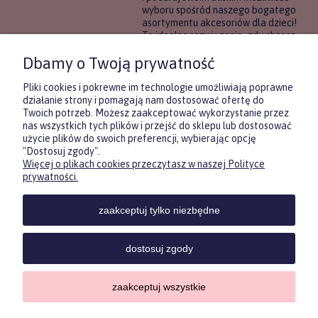
wyboru spośród naszego bogatego
asortymentu akcesoriów dla dzieci!
To idealne rozwiązanie, gdy chcesz
wręczyć prezent, ale nie masz
Dbamy o Twoją prywatność
pewności, co będzie najbardziej
trafione.
Pliki cookies i pokrewne im technologie umożliwiają poprawne
działanie strony i pomagają nam dostosować ofertę do
Twoich potrzeb. Możesz zaakceptować wykorzystanie przez
DOWIEDZ SIĘ WIĘCEJ
nas wszystkich tych plików i przejść do sklepu lub dostosować
użycie plików do swoich preferencji, wybierając opcję
"Dostosuj zgody".
Więcej o plikach cookies przeczytasz w naszej Polityce
Zasubskrybuj nasz newsletter
prywatności.
i otrzymaj
5
% rabatu na pierwszy
zakup.
zaakceptuj tylko niezbędne
Twoje imię
KONTAKT
POMOC
MOJE
KONT
dostosuj zgody
Twój email
zaakceptuj wszystkie
Sklep internetowy Shoper.pl