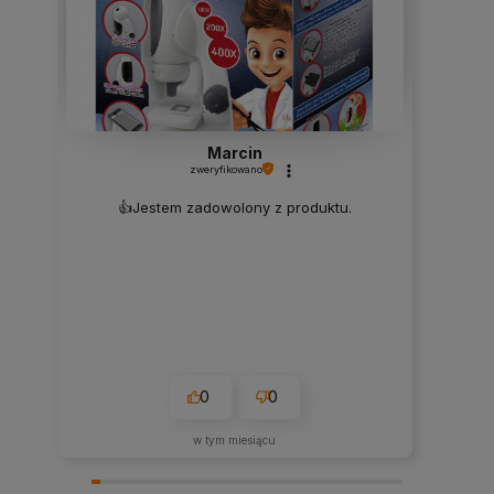
Marcin
zweryfikowano
👍️Jestem zadowolony z produktu.
0
0
w tym miesiącu