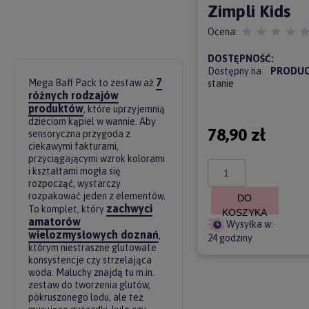
Zimpli Kids
Ocena:
DOSTĘPNOŚĆ:
Dostępny na
PRODUC
7
Mega Baff Pack to zestaw aż
stanie
różnych rodzajów
produktów
, które uprzyjemnią
dzieciom kąpiel w wannie. Aby
78,90 zł
sensoryczna przygoda z
ciekawymi fakturami,
przyciągającymi wzrok kolorami
i kształtami mogła się
rozpocząć, wystarczy
rozpakować jeden z elementów.
DO
zachwyci
To komplet, który
KOSZYKA
amatorów
Wysyłka w:
wielozmysłowych doznań
,
24 godziny
którym niestraszne glutowate
konsystencje czy strzelająca
woda. Maluchy znajdą tu m.in.
zestaw do tworzenia glutów,
pokruszonego lodu, ale też