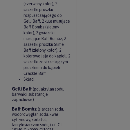
(czerwony kolor), 2
saszetki proszku
rozpuszczającego do
Gelli Baff, 2 kule musujące
Baff Bombz (zielony
kolor), 2 gwiazdki
musujące Baff Bombz, 2
saszetki proszku Slime
Baff (zielony kolor), 2
kolorowe jaja do kąpieli, 2
saszetki ze strzelającym
proszkiem do kąpieli
Crackle Baff
Skład:
Gelli Baff
(poliakrylan sodu,
barwniki, substancje
zapachowe)
Baff Bombz
(siarczan sodu,
wodorowęglan sodu, kwas
cytrynowy, sorbitol,
laurylosiarczan sodu, (+/- CI