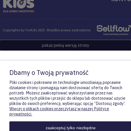
Sklep internetowy Shoper.pl
Copyrights by ForKids 2023. Wszelkie prawa zastrzeżone.
pokaż pełną wersję strony
Dbamy o Twoją prywatność
Pliki cookies i pokrewne im technologie umożliwiają poprawne
działanie strony i pomagają nam dostosować ofertę do Twoich
potrzeb. Możesz zaakceptować wykorzystanie przez nas
wszystkich tych plików i przejść do sklepu lub dostosować użycie
plików do swoich preferencji, wybierając opcję "Dostosuj zgody".
Więcej o plikach cookies przeczytasz w naszej Polityce
Zasubskrybuj nasz newsletter
prywatności.
i otrzymaj
5
% rabatu na pierwszy
zakup.
zaakceptuj tylko niezbędne
Twoje imię