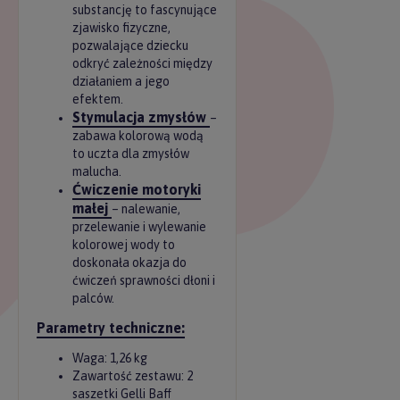
substancję to fascynujące
zjawisko fizyczne,
pozwalające dziecku
odkryć zależności między
działaniem a jego
efektem.
Stymulacja zmysłów
–
zabawa kolorową wodą
to uczta dla zmysłów
malucha.
Ćwiczenie motoryki
małej
– nalewanie,
przelewanie i wylewanie
kolorowej wody to
doskonała okazja do
ćwiczeń sprawności dłoni i
palców.
Parametry techniczne:
Waga: 1,26 kg
Zawartość zestawu: 2
saszetki Gelli Baff