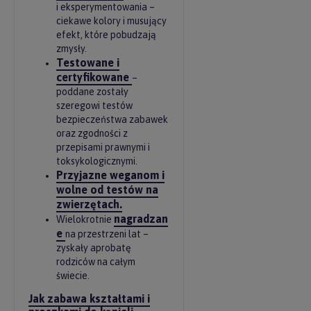
i eksperymentowania –
ciekawe kolory i musujący
efekt, które pobudzają
zmysły.
Testowane i
certyfikowane
–
poddane zostały
szeregowi testów
bezpieczeństwa zabawek
oraz zgodności z
przepisami prawnymi i
toksykologicznymi.
Przyjazne weganom i
wolne od testów na
zwierzętach.
nagradzan
Wielokrotnie
e
na przestrzeni lat –
zyskały aprobatę
rodziców na całym
świecie.
Jak zabawa kształtami i