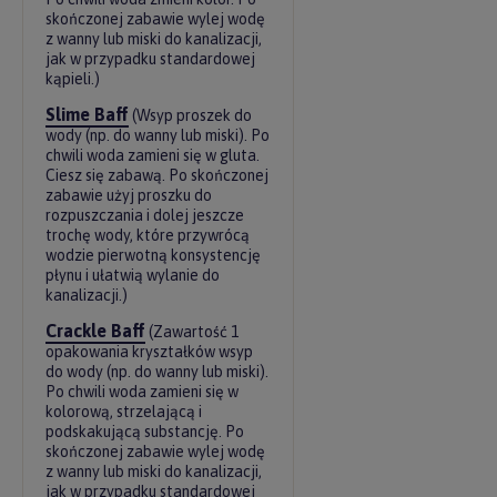
skończonej zabawie wylej wodę
z wanny lub miski do kanalizacji,
jak w przypadku standardowej
kąpieli.)
Slime Baff
(Wsyp proszek do
wody (np. do wanny lub miski). Po
chwili woda zamieni się w gluta.
Ciesz się zabawą. Po skończonej
zabawie użyj proszku do
rozpuszczania i dolej jeszcze
trochę wody, które przywrócą
wodzie pierwotną konsystencję
płynu i ułatwią wylanie do
kanalizacji.)
Crackle Baff
(Zawartość 1
opakowania kryształków wsyp
do wody (np. do wanny lub miski).
Po chwili woda zamieni się w
kolorową, strzelającą i
podskakującą substancję. Po
skończonej zabawie wylej wodę
z wanny lub miski do kanalizacji,
jak w przypadku standardowej