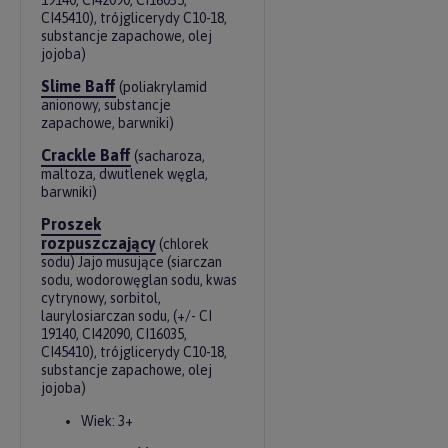
19140, CI42090, CI16035,
CI45410), trójglicerydy C10-18,
substancje zapachowe, olej
jojoba)
Slime Baff
(poliakrylamid
anionowy, substancje
zapachowe, barwniki)
Crackle Baff
(sacharoza,
maltoza, dwutlenek węgla,
barwniki)
Proszek
rozpuszczający
(chlorek
sodu) Jajo musujące (siarczan
sodu, wodorowęglan sodu, kwas
cytrynowy, sorbitol,
laurylosiarczan sodu, (+/- CI
19140, CI42090, CI16035,
CI45410), trójglicerydy C10-18,
substancje zapachowe, olej
jojoba)
Wiek: 3+