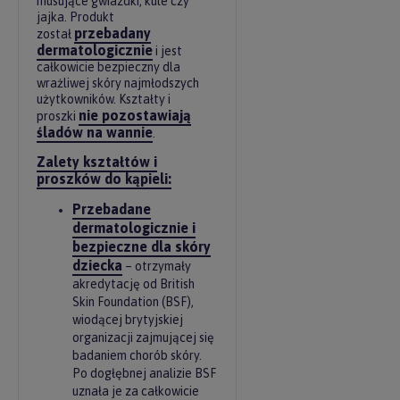
musujące gwiazdki, kule czy
jajka. Produkt
przebadany
został
dermatologicznie
i jest
całkowicie bezpieczny dla
wrażliwej skóry najmłodszych
użytkowników. Kształty i
nie pozostawiają
proszki
śladów na wannie
.
Zalety kształtów i
proszków do kąpieli:
Przebadane
dermatologicznie i
bezpieczne dla skóry
dziecka
– otrzymały
akredytację od British
Skin Foundation (BSF),
wiodącej brytyjskiej
organizacji zajmującej się
badaniem chorób skóry.
Po dogłębnej analizie BSF
uznała je za całkowicie