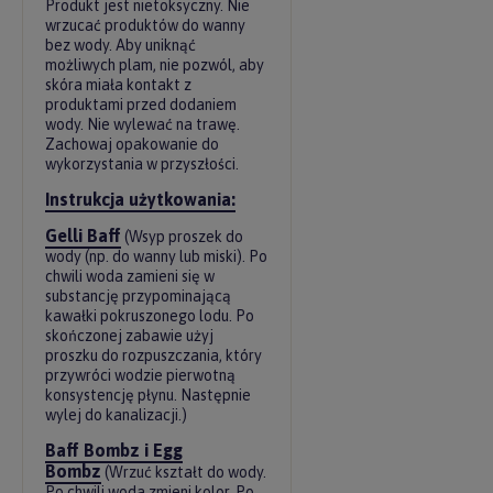
Produkt jest nietoksyczny. Nie
wrzucać produktów do wanny
bez wody. Aby uniknąć
możliwych plam, nie pozwól, aby
skóra miała kontakt z
produktami przed dodaniem
wody. Nie wylewać na trawę.
Zachowaj opakowanie do
wykorzystania w przyszłości.
Instrukcja użytkowania:
Gelli Baff
(Wsyp proszek do
wody (np. do wanny lub miski). Po
chwili woda zamieni się w
substancję przypominającą
kawałki pokruszonego lodu. Po
skończonej zabawie użyj
proszku do rozpuszczania, który
przywróci wodzie pierwotną
konsystencję płynu. Następnie
wylej do kanalizacji.)
Baff Bombz i Egg
Bombz
(Wrzuć kształt do wody.
Po chwili woda zmieni kolor. Po