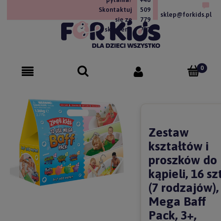
Skontaktuj
509
sklep@forkids.pl
się ze
779
sklepem!
757
Zestaw
kształtów i
proszków do
kąpieli, 16 szt
(7 rodzajów),
Mega Baff
Pack, 3+,