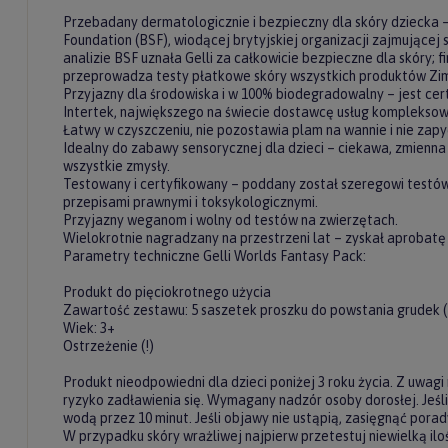
Przebadany dermatologicznie i bezpieczny dla skóry dziecka –
Foundation (BSF), wiodącej brytyjskiej organizacji zajmującej
analizie BSF uznała Gelli za całkowicie bezpieczne dla skóry;
przeprowadza testy płatkowe skóry wszystkich produktów Zimp
Przyjazny dla środowiska i w 100% biodegradowalny – jest c
Intertek, największego na świecie dostawcę usług kompleksow
Łatwy w czyszczeniu, nie pozostawia plam na wannie i nie zapy
Idealny do zabawy sensorycznej dla dzieci – ciekawa, zmienna 
wszystkie zmysły.
Testowany i certyfikowany – poddany został szeregowi test
przepisami prawnymi i toksykologicznymi.
Przyjazny weganom i wolny od testów na zwierzętach.
Wielokrotnie nagradzany na przestrzeni lat – zyskał aprobatę
Parametry techniczne Gelli Worlds Fantasy Pack:
Do
Produkt do pięciokrotnego użycia
newslet
Zawartość zestawu: 5 saszetek proszku do powstania grudek (5
Wiek: 3+
Ostrzeżenie (!)
Zasubskryb
i otrzymaj
5%
Produkt nieodpowiedni dla dzieci poniżej 3 roku życia. Z uwag
ryzyko zadławienia się. Wymagany nadzór osoby dorosłej. Jeśl
wodą przez 10 minut. Jeśli objawy nie ustąpią, zasięgnąć por
W przypadku skóry wrażliwej najpierw przetestuj niewielką iloś
Twoje imię