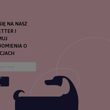
SIĘ NA NASZ
TTER I
MUJ
OMIENIA O
CJACH
Z
Z