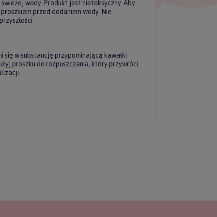
 świeżej wody. Produkt jest nietoksyczny. Aby
z proszkiem przed dodaniem wody. Nie
rzyszłości.
ni się w substancję przypominającą kawałki
żyj proszku do rozpuszczania, który przywróci
izacji.
ERZ RABAT 5%
tyka prywatności