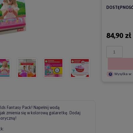
DOSTĘPNOŚĆ
84,90 zł
Wysyłka w:
rlds Fantasy Pack! Napełnij wodą
jak zmienia się w kolorową galaretkę. Dodaj
soryczną!
k: