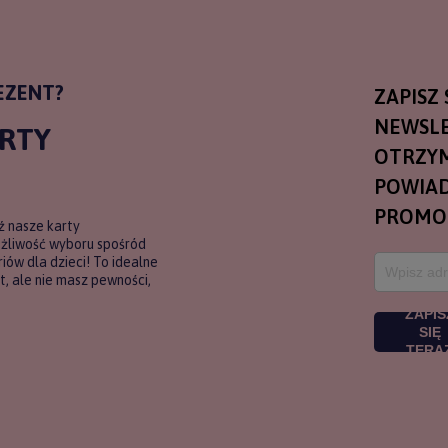
EZENT?
ZAPISZ 
NEWSLE
ARTY
OTRZY
POWIAD
PROMO
ź nasze karty
ożliwość wyboru spośród
ów dla dzieci! To idealne
, ale nie masz pewności,
ZAPIS
SIĘ
TERA