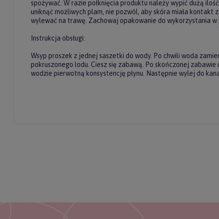
spożywać. W razie połknięcia produktu należy wypić dużą ilość
uniknąć możliwych plam, nie pozwól, aby skóra miała kontakt 
wylewać na trawę. Zachowaj opakowanie do wykorzystania w p
Instrukcja obsługi:
Twój email
Wsyp proszek z jednej saszetki do wody. Po chwili woda zamie
pokruszonego lodu. Ciesz się zabawą. Po skończonej zabawie u
wodzie pierwotną konsystencję płynu. Następnie wylej do kanal
ODBI
Poli