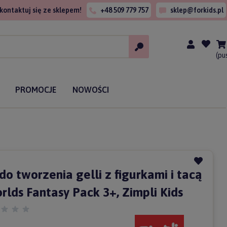
kontaktuj się ze sklepem!
+48 509 779 757
sklep@forkids.pl
(pu
PROMOCJE
NOWOŚCI
o tworzenia gelli z figurkami i tacą
rlds Fantasy Pack 3+, Zimpli Kids