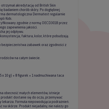
 otrzymał akredytację od British Skin
 się badaniem chorób skóry. Po dogłębnej
 firma dermatologiczna Dermatest regularnie
li Kids.
ertyfikowany zgodnie z normą OECD301B przez
ego zapewnienia jakości.
cha jej odpływu.
konsystencja, faktura, kolor, które pobudzają
ów bezpieczeństwa zabawek oraz zgodności z
 rodziców na całym świecie.
łącz do
tera Forkids
 x 10 g) + 8 figurek + 1 nadmuchiwana taca
uj nasz newsletter
 rabatu na pierwszy
i na obecność małych elementów, istnieje
zakup.
i produkt dostanie się do oczu, przemywać
ady lekarza. Formuła niepowodująca podrażnień.
ć na skórze. Produkt niejadalny, nie należy go