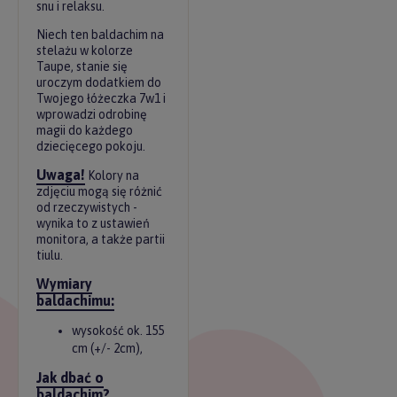
snu i relaksu.
Niech ten baldachim na
stelażu w kolorze
Taupe, stanie się
uroczym dodatkiem do
Twojego łóżeczka 7w1 i
wprowadzi odrobinę
magii do każdego
dziecięcego pokoju.
Uwaga!
Kolory na
zdjęciu mogą się różnić
od rzeczywistych -
wynika to z ustawień
monitora, a także partii
tiulu.
Wymiary
baldachimu:
wysokość ok. 155
cm (+/- 2cm),
Jak dbać o
baldachim?