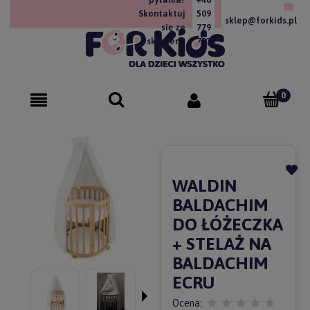
Skontaktuj
509
sklep@forkids.pl
się ze
779
sklepem!
757
WALDIN
BALDACHIM
DO ŁÓŻECZKA
+ STELAŻ NA
BALDACHIM
ECRU
Ocena: