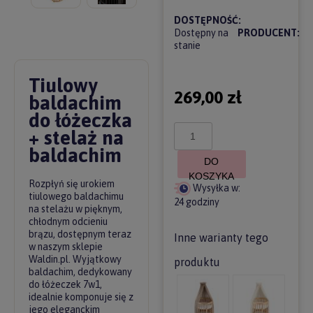
DOSTĘPNOŚĆ:
Dostępny na
PRODUCENT:
stanie
Tiulowy
269,00 zł
baldachim
do łóżeczka
+ stelaż na
baldachim
DO
KOSZYKA
Rozpłyń się urokiem
Wysyłka w:
tiulowego baldachimu
24 godziny
na stelażu w pięknym,
chłodnym odcieniu
brązu, dostępnym teraz
Inne warianty tego
w naszym sklepie
Waldin.pl. Wyjątkowy
produktu
baldachim, dedykowany
do łóżeczek 7w1,
idealnie komponuje się z
jego eleganckim