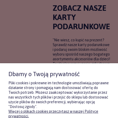
ZOBACZ NASZE
KARTY
PODARUNKOWE
"Nie wiesz, co kupić na prezent?
Sprawdź nasze karty podarunkowe
i podaruj swoim bliskim możliwość
wyboru spośród naszego bogatego
asortymentu akcesoriów dla dzieci!
To idealne rozwiązanie, gdy chcesz
wręczyć prezent, ale nie masz
Dbamy o Twoją prywatność
pewności, co będzie najbardziej
trafione.
Pliki cookies i pokrewne im technologie umożliwiają poprawne
działanie strony i pomagają nam dostosować ofertę do
Twoich potrzeb. Możesz zaakceptować wykorzystanie przez
DOWIEDZ SIĘ WIĘCEJ
nas wszystkich tych plików i przejść do sklepu lub dostosować
użycie plików do swoich preferencji, wybierając opcję
"Dostosuj zgody".
Więcej o plikach cookies przeczytasz w naszej Polityce
Zasubskrybuj nasz newsletter
prywatności.