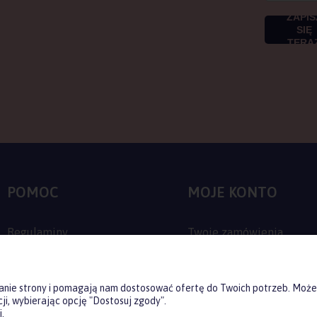
ZAPIS
SIĘ
TERA
POMOC
MOJE KONTO
Regulaminy
Twoje zamówienia
Zwroty i reklamacje
Ustawienia konta
Polityka prywatności
Przechowalnia
ałanie strony i pomagają nam dostosować ofertę do Twoich potrzeb. Może
ji, wybierając opcję "Dostosuj zgody".
Jak kupować?
.