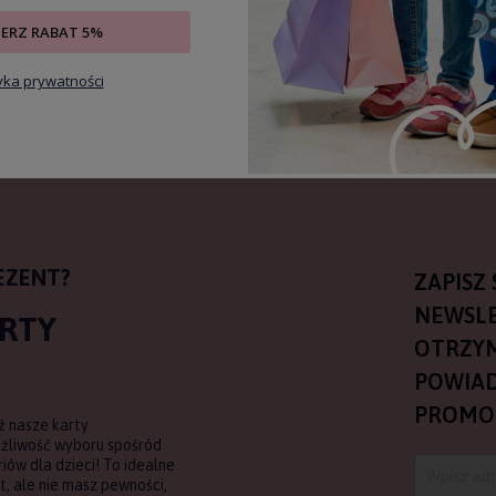
IERZ RABAT 5%
tyka prywatności
EZENT?
ZAPISZ 
NEWSLE
ARTY
OTRZY
POWIAD
PROMO
ź nasze karty
ożliwość wyboru spośród
ów dla dzieci! To idealne
, ale nie masz pewności,