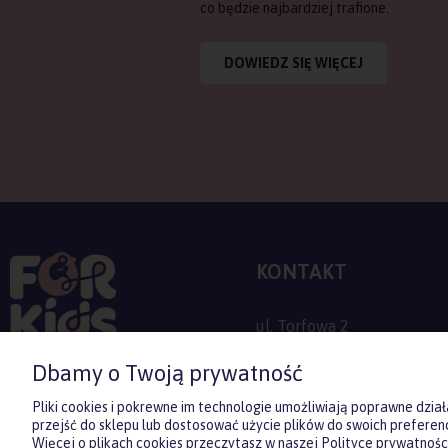
co będzie najbardziej trafione.
DOWIEDZ SIĘ WIĘCEJ
KONTAKT
ul. Torfowa 2
30-382 Kraków
Dbamy o Twoją prywatność
+48 509 779 757
Pliki cookies i pokrewne im technologie umożliwiają poprawne dzi
przejść do sklepu lub dostosować użycie plików do swoich preferenc
sklep@forkids.pl
Więcej o plikach cookies przeczytasz w naszej Polityce prywatności