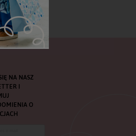
SIĘ NA NASZ
TTER I
MUJ
OMIENIA O
CJACH