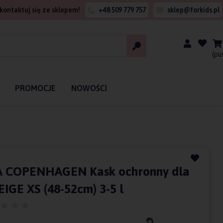
kontaktuj się ze sklepem!
+48 509 779 757
sklep@forkids.pl
(pu
PROMOCJE
NOWOŚCI
A COPENHAGEN Kask ochronny dla
EIGE XS (48-52cm) 3-5 l