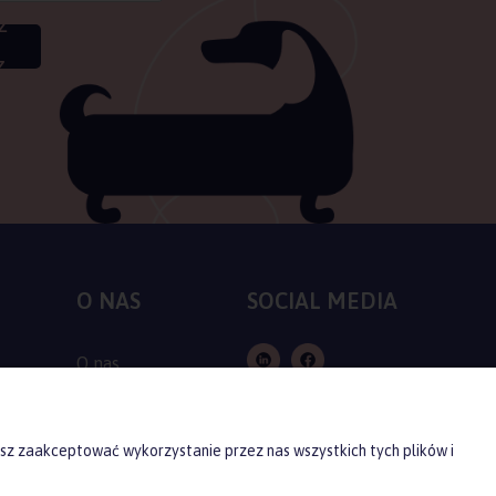
Z
Z
O NAS
SOCIAL MEDIA
O nas
Kontakt
Producenci
sz zaakceptować wykorzystanie przez nas wszystkich tych plików i
Blog