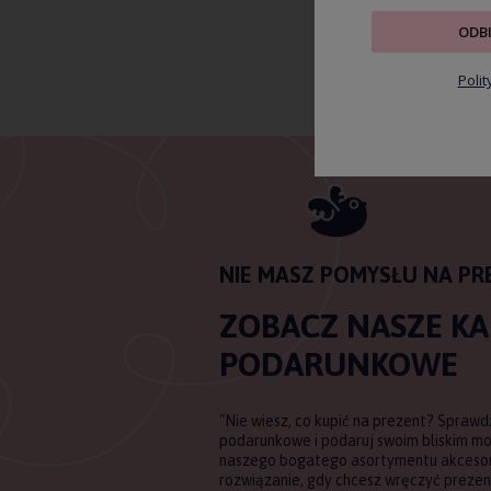
ODB
Poli
NIE MASZ POMYSŁU NA PR
ZOBACZ NASZE K
PODARUNKOWE
"Nie wiesz, co kupić na prezent? Sprawd
podarunkowe i podaruj swoim bliskim m
naszego bogatego asortymentu akcesori
rozwiązanie, gdy chcesz wręczyć prezent