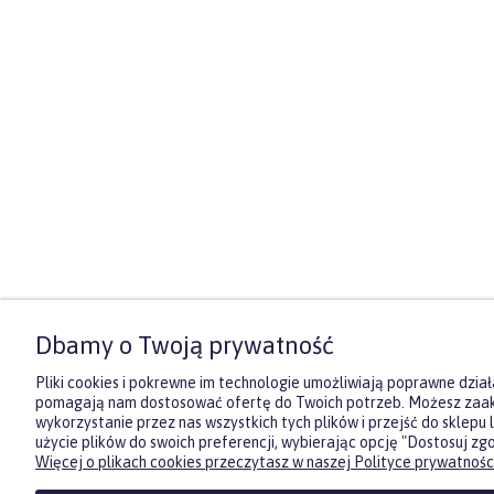
Dbamy o Twoją prywatność
Pliki cookies i pokrewne im technologie umożliwiają poprawne działa
pomagają nam dostosować ofertę do Twoich potrzeb. Możesz za
wykorzystanie przez nas wszystkich tych plików i przejść do sklepu
użycie plików do swoich preferencji, wybierając opcję "Dostosuj zg
Zasubskrybuj nasz newsletter
Więcej o plikach cookies przeczytasz w naszej Polityce prywatności
i otrzymaj
5
% rabatu na pierwszy
zakup.