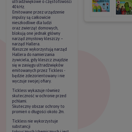
ultradźwiękowe o częstotliwości
40 kHz.
Emitowane przez urządzenie
impulsy są całkowicie
nieszkodliwe dla ludzi
oraz zwierząt domowych,
blokują one jednak główny
narząd zmysłowy kleszczy –
narząd Hallera.
Kleszcze wykorzystują narząd
Hallera do namierzania
żywiciela, gdy kleszcz znajdzie
się w zasięgu ultradźwięków
emitowanych przez Tickless -
będzie zdezorientowany i nie
wyczuje swojej ofiary.
Tickless wykazuje również
skuteczność w ochronie przed
pchłami.
Skuteczny obszar ochrony to
promień o długości około 2m.
Tickless nie wykorzystuje
substancji
toksycznych/chemicznych i jest