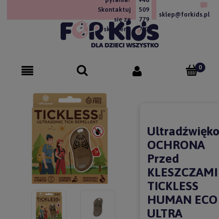
Skontaktuj
509
sklep@forkids.pl
się ze
779
sklepem!
757
Ultradźwięk
OCHRONA
Przed
KLESZCZAMI
TICKLESS
HUMAN ECO
ULTRA