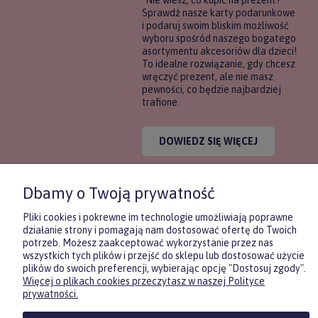
Sprawdź nasze karty podarunkowe
i podaruj swoim bliskim możliwość
wyboru spośród naszego bogatego
asortymentu akcesoriów dla dzieci!
To idealne rozwiązanie, gdy chcesz
wręczyć prezent, ale nie masz
pewności, co będzie najbardziej
trafione.
DOWIEDZ SIĘ WIĘCEJ
Dbamy o Twoją prywatność
Pliki cookies i pokrewne im technologie umożliwiają poprawne
działanie strony i pomagają nam dostosować ofertę do Twoich
potrzeb. Możesz zaakceptować wykorzystanie przez nas
KONTAKT
POMOC
MOJE
wszystkich tych plików i przejść do sklepu lub dostosować użycie
plików do swoich preferencji, wybierając opcję "Dostosuj zgody".
KONT
Więcej o plikach cookies przeczytasz w naszej Polityce
Zasubskrybuj nasz newsletter
prywatności.
i otrzymaj
5
% rabatu na pierwszy
zakup.