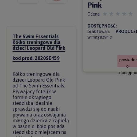
Pink
Ocena:
DOSTĘPNOŚĆ:
brak towaru
PRODUCE
The Swim Essentials
w magazynie
Kółko treningowe dla
dzieci Leopard Old Pink
kod prod. 2020SE459
powiado
o
dostępno
Kółko treningowe dla
dzieci Leopard Old Pink
od The Swim Essentials.
Pływający fotelik w
formie okrągłego
siedziska idealnie
sprawdzi się do nauki
pływania oraz oswajania
małego dziecka z kąpielą
w basenie. Koło posiada
siedzisko z miejscem na