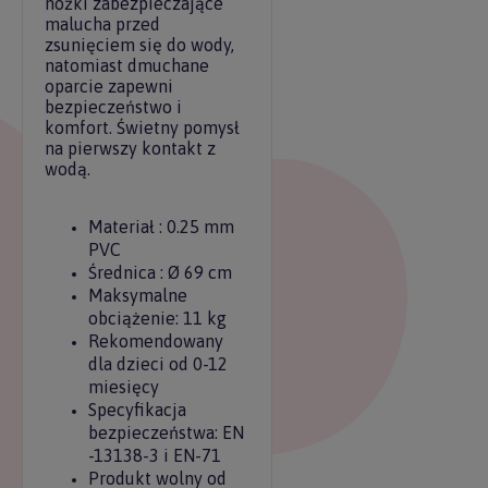
nóżki zabezpieczające
malucha przed
zsunięciem się do wody,
natomiast dmuchane
oparcie zapewni
bezpieczeństwo i
komfort. Świetny pomysł
na pierwszy kontakt z
wodą.
Materiał : 0.25 mm
PVC
Średnica : Ø 69 cm
Maksymalne
obciążenie: 11 kg
Rekomendowany
dla dzieci od 0-12
miesięcy
Specyfikacja
bezpieczeństwa: EN
-13138-3 i EN-71
Produkt wolny od