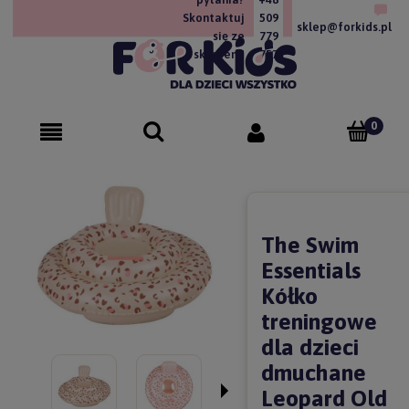
Skontaktuj
509
sklep@forkids.pl
się ze
779
sklepem!
757
The Swim
Essentials
Kółko
treningowe
dla dzieci
dmuchane
Leopard Old