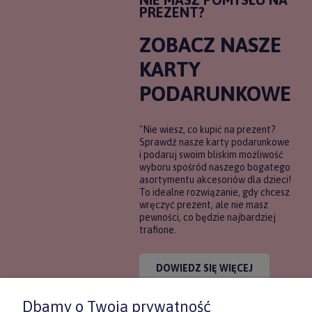
PREZENT?
ZOBACZ NASZE
KARTY
PODARUNKOWE
"Nie wiesz, co kupić na prezent?
Sprawdź nasze karty podarunkowe
i podaruj swoim bliskim możliwość
wyboru spośród naszego bogatego
asortymentu akcesoriów dla dzieci!
To idealne rozwiązanie, gdy chcesz
wręczyć prezent, ale nie masz
pewności, co będzie najbardziej
trafione.
DOWIEDZ SIĘ WIĘCEJ
Dbamy o Twoją prywatność