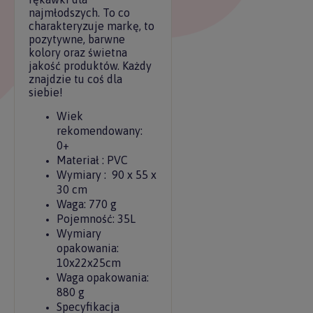
najmłodszych. To co
charakteryzuje markę, to
pozytywne, barwne
kolory oraz świetna
jakość produktów. Każdy
znajdzie tu coś dla
siebie!
Wiek
rekomendowany:
0+
Materiał : PVC
Wymiary : 90 x 55 x
30 cm
Waga: 770 g
Pojemność: 35L
Wymiary
opakowania:
10x22x25cm
Waga opakowania:
880 g
Specyfikacja