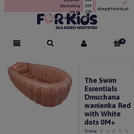
Skontaktuj
509
sklep@forkids.pl
się ze
779
sklepem!
757
The Swim
Essentials
Dmuchana
wanienka Red
with White
dots 0M+
Ocena: