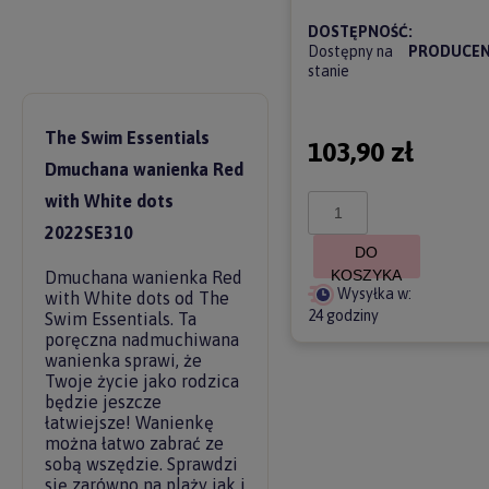
DOSTĘPNOŚĆ:
Dostępny na
PRODUCEN
stanie
The Swim Essentials
103,90 zł
Dmuchana wanienka Red
with White dots
2022SE310
DO
KOSZYKA
Dmuchana wanienka Red
Wysyłka w:
with White dots od The
24 godziny
Swim Essentials. Ta
poręczna nadmuchiwana
wanienka sprawi, że
Twoje życie jako rodzica
będzie jeszcze
łatwiejsze! Wanienkę
można łatwo zabrać ze
sobą wszędzie. Sprawdzi
się zarówno na plaży jak i