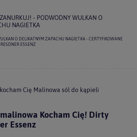
 ZANURKUJ! - PODWODNY WULKAN O
CHU NAGIETKA
ULKAN O DELIKATNYM ZAPACHU NAGIETKA - CERTYFIKOWANE
DRESDNER ESSENZ
łącz do
ocham Cię Malinowa sól do kąpieli
tera Forkids
uj nasz newsletter
i malinowa Kocham Cię! Dirty
 rabatu na pierwszy
ner Essenz
zakup.