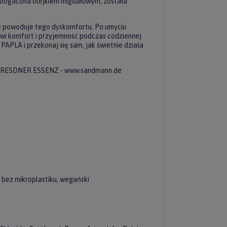
zbogacona olejkiem migdałowym, została
ie powoduje tego dyskomfortu. Po umyciu
wi komfort i przyjemność podczas codziennej
PAPLA i przekonaj się sam, jak świetnie działa
 DRESDNER ESSENZ - www.sandmann.de
 bez mikroplastiku, wegański