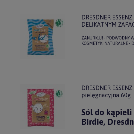
DRESDNER ESSENZ
DELIKATNYM ZAPA
ZANURKUJ! - PODWODNY W
KOSMETYKI NATURALNE - 
Do
DRESDNER ESSENZ k
newslet
pielęgnacyjna 60g
Zasubskryb
Sól do kąpiel
i otrzymaj
5%
Birdie, Dresd
Twoje imię