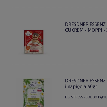
Twój email
DRESDNER ESSENZ
CUKREM - MOPPI -
ODBI
Poli
DRESDNER ESSENZ S
i napięcia 60gr
DE- STRESS - SÓL DO KĄPI