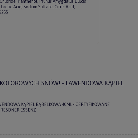
hloride, Panthenol, Prunus Amygdalus Dulcis
actic Acid, Sodium Sulfate, Citric Acid,
6255
 KOLOROWYCH SNÓW! - LAWENDOWA KĄPIEL
WENDOWA KĄPIEL BĄBELKOWA 40ML - CERTYFIKOWANE
DRESDNER ESSENZ