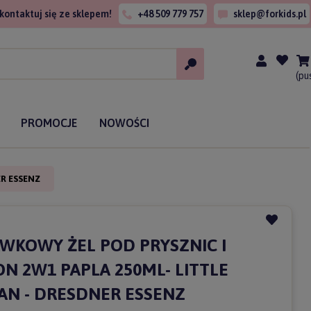
kontaktuj się ze sklepem!
+48 509 779 757
sklep@forkids.pl
(pu
PROMOCJE
NOWOŚCI
R ESSENZ
WKOWY ŻEL POD PRYSZNIC I
N 2W1 PAPLA 250ML- LITTLE
N - DRESDNER ESSENZ