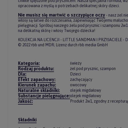
chwile spędzone pod prysznicem. Nasza specjalna formuła, w
opracowana z myślą o potrzebach delikatnej skóry dzieci.
Nie musisz się martwić o szczypiące oczy
- nasz żel n
włosy są łatwe do rozczesania, zapewniając Twojemu malucho
pielęgnacji. Spróbuj naszego żelu pod prysznic i szamponu 2w1 
na delikatną skórę i włosy Twojego dziecka!
KOLEKCJA NA LICENCJI - LITTLE SANDMAN I PRZYJACIELE -
© 2022 rbb und MDR; Lizenz durch rbb media GmbH
Kategoria:
świeży
Rodzaj produktu:
żel pod prysznic, szampon
Dla:
Dzieci
Efekt zapachowy:
zachęcający
Kierunek zapachu:
owocowy
Naturalne składniki:
olejek migdałowy
Substancje pielęgnujące:
olejek migdałowy
Jakość:
Produkt 2w1, zgodny z recepturą
Składniki