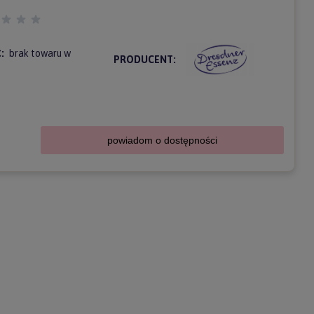
:
brak towaru w
PRODUCENT:
powiadom o dostępności