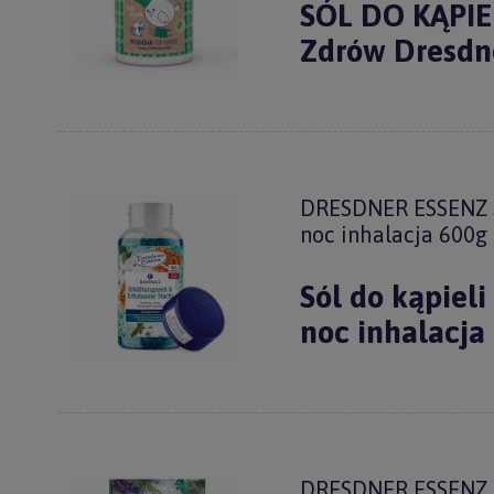
SÓL DO KĄPIEL
Zdrów Dresdn
DRESDNER ESSENZ Só
noc inhalacja 600g
Sól do kąpieli
noc inhalacja
DRESDNER ESSENZ Só