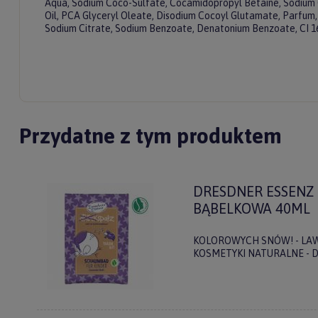
Aqua, Sodium Coco-Sulfate, Cocamidopropyl Betaine, Sodium C
Oil, PCA Glyceryl Oleate, Disodium Cocoyl Glutamate, Parfum, L
Sodium Citrate, Sodium Benzoate, Denatonium Benzoate, CI 1
Przydatne z tym produktem
DRESDNER ESSENZ
BĄBELKOWA 40ML
KOLOROWYCH SNÓW! - LA
KOSMETYKI NATURALNE - 