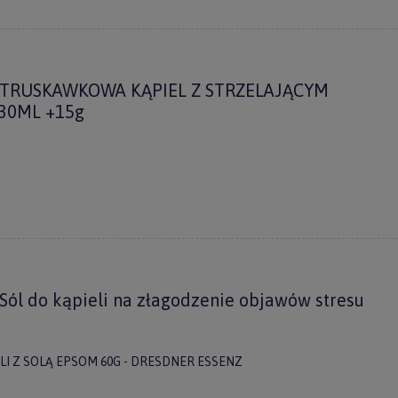
 TRUSKAWKOWA KĄPIEL Z STRZELAJĄCYM
 30ML +15g
ERZ RABAT 5%
tyka prywatności
ól do kąpieli na złagodzenie objawów stresu
ELI Z SOLĄ EPSOM 60G - DRESDNER ESSENZ