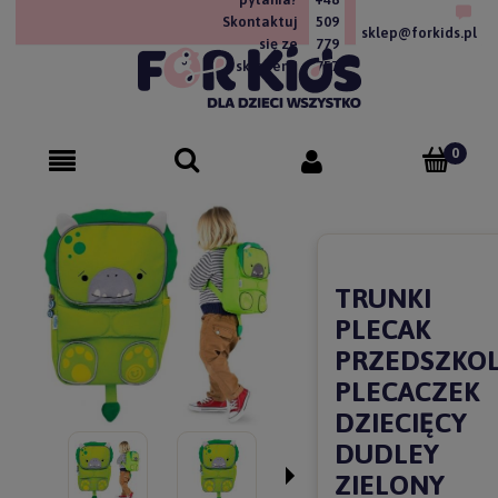
Skontaktuj
509
sklep@forkids.pl
się ze
779
sklepem!
757
TRUNKI
PLECAK
PRZEDSZKO
PLECACZEK
DZIECIĘCY
DUDLEY
ZIELONY