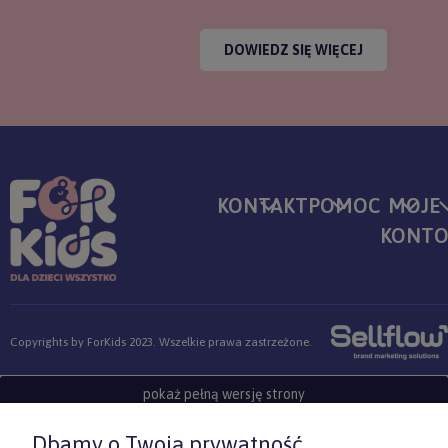
DOWIEDZ SIĘ WIĘCEJ
KONTAKT
POMOC
MOJE
KONT
Sklep internetowy Shoper.pl
Copyrights by ForKids 2023. Wszelkie prawa zastrzeżone.
pokaż pełną wersję strony
Dbamy o Twoją prywatność