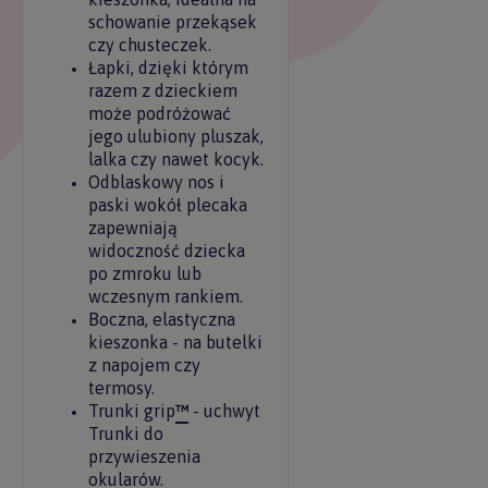
schowanie przekąsek
czy chusteczek.
Łapki, dzięki którym
razem z dzieckiem
może podróżować
jego ulubiony pluszak,
lalka czy nawet kocyk.
Odblaskowy nos i
paski wokół plecaka
zapewniają
widoczność dziecka
po zmroku lub
wczesnym rankiem.
Boczna, elastyczna
kieszonka - na butelki
z napojem czy
termosy.
Trunki grip
™
- uchwyt
Trunki do
przywieszenia
okularów.