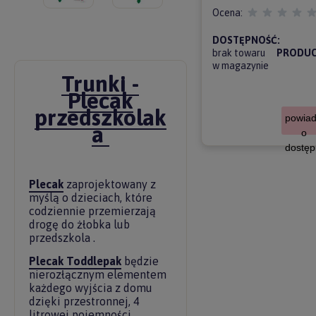
Ocena:
DOSTĘPNOŚĆ:
brak towaru
PRODUC
w magazynie
Trunki -
Plecak
przedszkolak
powia
a
o
dostęp
Plecak
zaprojektowany z
myślą o dzieciach, które
codziennie przemierzają
drogę do żłobka lub
przedszkola .
Plecak Toddlepak
będzie
nierozłącznym elementem
każdego wyjścia z domu
dzięki przestronnej, 4
litrowej pojemności,