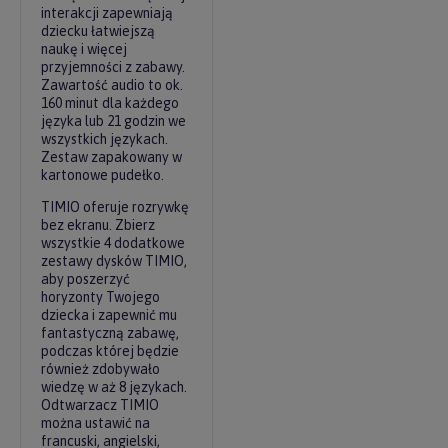
interakcji zapewniają
dziecku łatwiejszą
naukę i więcej
przyjemności z zabawy.
Zawartość audio to ok.
160 minut dla każdego
języka lub 21 godzin we
wszystkich językach.
Zestaw zapakowany w
kartonowe pudełko.
TIMIO oferuje rozrywkę
bez ekranu. Zbierz
wszystkie 4 dodatkowe
zestawy dysków TIMIO,
aby poszerzyć
horyzonty Twojego
dziecka i zapewnić mu
fantastyczną zabawę,
podczas której będzie
również zdobywało
wiedzę w aż 8 językach.
Odtwarzacz TIMIO
można ustawić na
francuski, angielski,