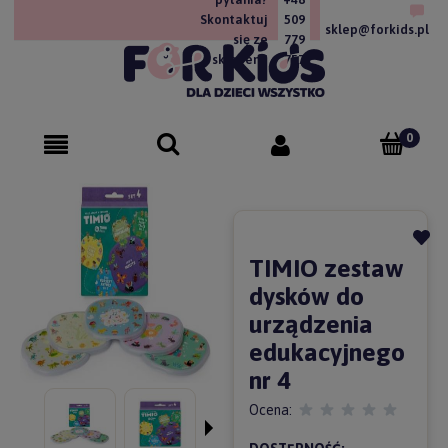
Skontaktuj
509
sklep@forkids.pl
się ze
779
sklepem!
757
TIMIO zestaw
dysków do
urządzenia
edukacyjnego
nr 4
Ocena: