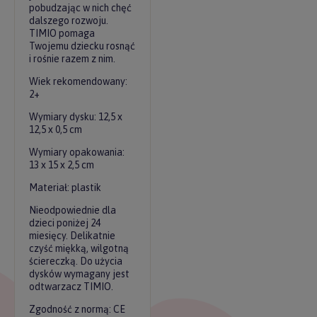
pobudzając w nich chęć
dalszego rozwoju.
TIMIO pomaga
Twojemu dziecku rosnąć
i rośnie razem z nim.
Wiek rekomendowany:
2+
Wymiary dysku: 12,5 x
12,5 x 0,5 cm
Wymiary opakowania:
13 x 15 x 2,5 cm
Materiał: plastik
Nieodpowiednie dla
dzieci poniżej 24
miesięcy. Delikatnie
czyść miękką, wilgotną
ściereczką. Do użycia
dysków wymagany jest
odtwarzacz TIMIO.
Zgodność z normą: CE