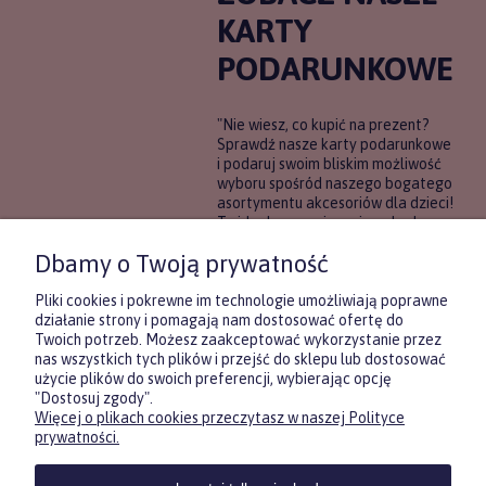
KARTY
PODARUNKOWE
"Nie wiesz, co kupić na prezent?
Sprawdź nasze karty podarunkowe
i podaruj swoim bliskim możliwość
wyboru spośród naszego bogatego
asortymentu akcesoriów dla dzieci!
To idealne rozwiązanie, gdy chcesz
wręczyć prezent, ale nie masz
Dbamy o Twoją prywatność
pewności, co będzie najbardziej
trafione.
Pliki cookies i pokrewne im technologie umożliwiają poprawne
działanie strony i pomagają nam dostosować ofertę do
Twoich potrzeb. Możesz zaakceptować wykorzystanie przez
DOWIEDZ SIĘ WIĘCEJ
nas wszystkich tych plików i przejść do sklepu lub dostosować
użycie plików do swoich preferencji, wybierając opcję
"Dostosuj zgody".
Więcej o plikach cookies przeczytasz w naszej Polityce
Zasubskrybuj nasz newsletter
prywatności.
i otrzymaj
5
% rabatu na pierwszy
zakup.