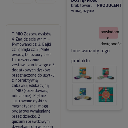
DOSTĘPNOŚĆ:
brak towaru
PRODUCENT:
w magazynie
powiadom
TIMIO Zestaw dysków
o
4. Znajdziecie w nim: -
dostępności
Rymowanki cz. 3, Bajki
cz. 2, Bajki cz. 3.,Małe
Inne warianty tego
owady, Dinozaury. Jest
to rozszerzenie
produktu
zestawu startowego o 5
dodatkowych dysków,
przeznaczone do użytku
z interaktywną
zabawką edukacyjną
TIMIO (sprzedawaną
oddzielnie). Pięknie
ilustrowane dyski są
magnetyczne i mogą
być łatwo wymieniane
przez dziecko. Z
quizami i prawdziwymi
dźwiękami dla większej