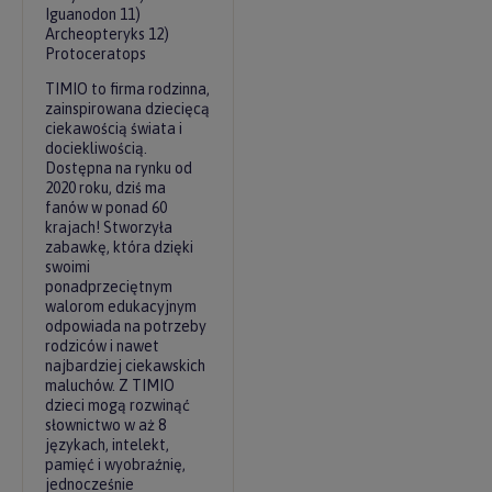
Iguanodon 11)
Archeopteryks 12)
Protoceratops
TIMIO to firma rodzinna,
zainspirowana dziecięcą
ciekawością świata i
dociekliwością.
Dostępna na rynku od
2020 roku, dziś ma
fanów w ponad 60
krajach! Stworzyła
zabawkę, która dzięki
swoimi
ponadprzeciętnym
walorom edukacyjnym
odpowiada na potrzeby
rodziców i nawet
najbardziej ciekawskich
maluchów. Z TIMIO
dzieci mogą rozwinąć
słownictwo w aż 8
językach, intelekt,
pamięć i wyobraźnię,
jednocześnie