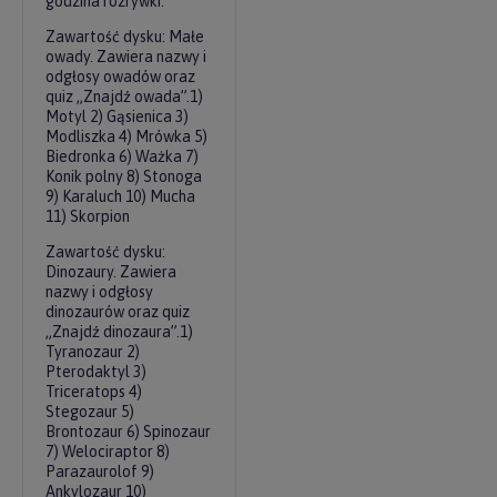
godzina rozrywki.
Zawartość dysku: Małe
owady. Zawiera nazwy i
odgłosy owadów oraz
quiz „Znajdź owada”.1)
Motyl 2) Gąsienica 3)
Modliszka 4) Mrówka 5)
Biedronka 6) Ważka 7)
Konik polny 8) Stonoga
9) Karaluch 10) Mucha
11) Skorpion
Zawartość dysku:
Dinozaury. Zawiera
nazwy i odgłosy
dinozaurów oraz quiz
„Znajdź dinozaura”.1)
Tyranozaur 2)
Pterodaktyl 3)
Triceratops 4)
Stegozaur 5)
Brontozaur 6) Spinozaur
7) Welociraptor 8)
Parazaurolof 9)
Ankylozaur 10)