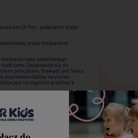
moczkiem SX Pro - polecanym przez
zatwierdzony przez Hiszpańskie
 dotykaniu nosa, umożliwiając
 nozdrzami. Dopasowuje się do
atnymi policzkami. Krawędź jest lekko
ie pozostawia śladów na skórze.
skóra jest szczególnie wrażliwa z
ia dzieciom włożenie i wyjęcie go
łącz do