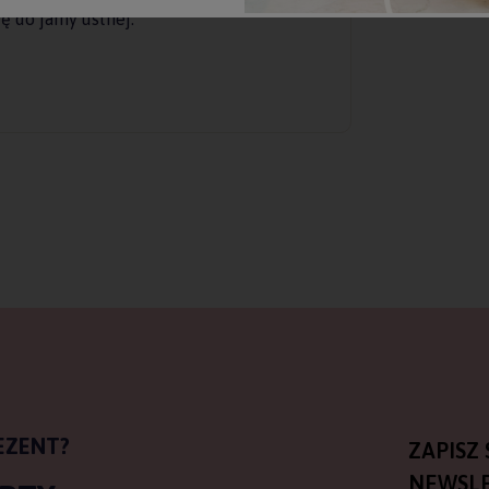
ę do jamy ustnej.
EZENT?
ZAPISZ 
NEWSLE