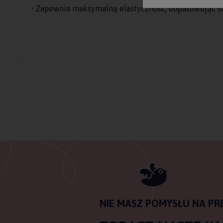
• Zapewnia maksymalną elastyczność, dopasowując si
NIE MASZ POMYSŁU NA PR