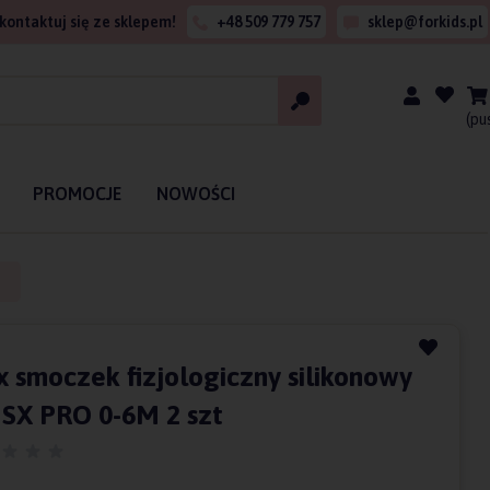
kontaktuj się ze sklepem!
+48 509 779 757
sklep@forkids.pl
(pu
PROMOCJE
NOWOŚCI
x smoczek fizjologiczny silikonowy
SX PRO 0-6M 2 szt