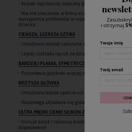
• Kształt najczęściej zalecany przez stomatologów dz
newslet
• Nie ma znaczenia, w którą stronę znajduje się w jam
Zasubskryb
wystąpienia problemów w rozwoju jamy ustnej, przez
i otrzymaj
5%
dziecka.
CIEŃSZA, SZERSZA SZYJKA
Twoje imię
• Umożliwia niemal całkowite zamknięcie jamy ustne
• Lepiej rozkłada nacisk na dziąsła i zęby.
BARDZIEJ PŁASKA, SYMETRYCZNA GŁÓWKA
Twój email
• Pozostawia językowi więcej miejsca na odpoczynek
KRÓTSZA GŁÓWKA
• Umożliwia lepsze oparcie ust i dziąseł/ zębów na s
ODB
• Wspomaga układanie się główki smoczka na podnieb
Poli
ULTRA MIĘKKI CIENKI SILIKON Z WYKOŃCZENIEM S
• Imituje dotyk i teksturę brodawki sutkowej mamy 
dopasowanie