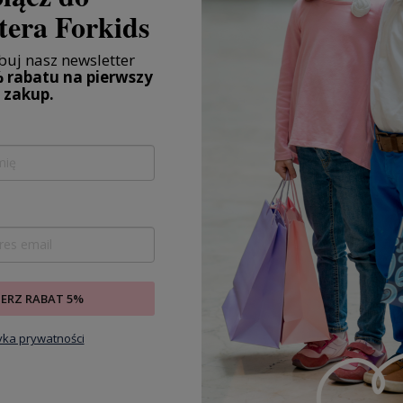
iecięcych
tera Forkids
ie ustnej, co zmniejsza ryzyko
uj nasz newsletter
 nieprawidłowe ułożenie w buzi
 rabatu na pierwszy
zakup.
j.
.
zyjce smoczka
IERZ RABAT 5%
ieniu, gdy język wywiera nacisk
tyka prywatności
TRUKTURALNYM
uzyskując maksymalny komfort i