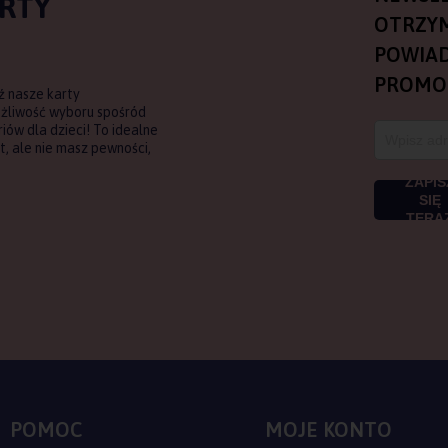
ARTY
OTRZY
POWIAD
PROMO
ź nasze karty
ożliwość wyboru spośród
ów dla dzieci! To idealne
, ale nie masz pewności,
ZAPIS
SIĘ
TERA
POMOC
MOJE KONTO