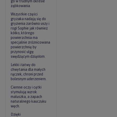
go w trudnym okresie
ząbkowania.
Wszystkie części
gryzaka nadają się do
gryzienia zarówno uszy i
rogi Sophie jak również
kółko, którego
powierzchnia ma
specjalnie zróżnicowana
powierzchnię by
przynosić ulgę
swędzącym dziąsłom.
Lekki i łatwy do
chwytania dla małych
rączek, chroni przed
bolesnym uderzeniem.
Ciemne oczy i cętki
stymulują wzrok
maluszka, a zapach
naturalnego kauczuku
węch.
Dzięki