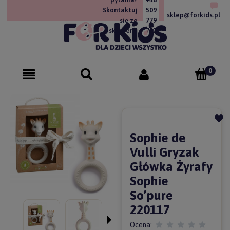
Skontaktuj
509
sklep@forkids.pl
się ze
779
sklepem!
757
Sophie de
Vulli Gryzak
Główka Żyrafy
Sophie
So’pure
220117
Ocena: