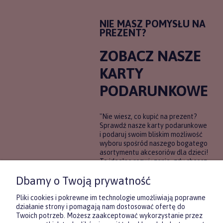
NIE MASZ POMYSŁU NA
PREZENT?
ZOBACZ NASZE
KARTY
PODARUNKOWE
"Nie wiesz, co kupić na prezent?
Sprawdź nasze karty podarunkowe
i podaruj swoim bliskim możliwość
wyboru spośród naszego bogatego
asortymentu akcesoriów dla dzieci!
To idealne rozwiązanie, gdy chcesz
wręczyć prezent, ale nie masz
Dbamy o Twoją prywatność
pewności, co będzie najbardziej
trafione.
Pliki cookies i pokrewne im technologie umożliwiają poprawne
działanie strony i pomagają nam dostosować ofertę do
Twoich potrzeb. Możesz zaakceptować wykorzystanie przez
DOWIEDZ SIĘ WIĘCEJ