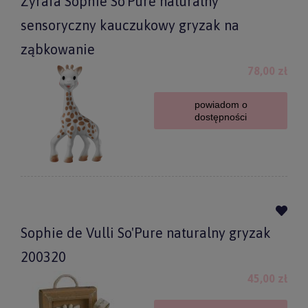
Żyrafa Sophie So'Pure naturalny
sensoryczny kauczukowy gryzak na
ząbkowanie
78,00 zł
powiadom o
dostępności
Sophie de Vulli So'Pure naturalny gryzak
200320
45,00 zł