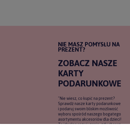
NIE MASZ POMYSŁU NA
PREZENT?
ZOBACZ NASZE
KARTY
PODARUNKOWE
"Nie wiesz, co kupić na prezent?
Sprawdź nasze karty podarunkowe
i podaruj swoim bliskim możliwość
wyboru spośród naszego bogatego
asortymentu akcesoriów dla dzieci!
To idealne rozwiązanie, gdy chcesz
wręczyć prezent, ale nie masz