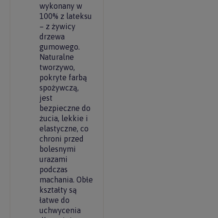
wykonany w
100% z lateksu
– z żywicy
drzewa
gumowego.
Naturalne
tworzywo,
pokryte farbą
spożywczą,
jest
bezpieczne do
żucia, lekkie i
elastyczne, co
chroni przed
bolesnymi
urazami
podczas
machania. Obłe
kształty są
łatwe do
uchwycenia