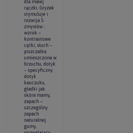
dla małej
rączki. Gryzak
stymuluje i
rozwija 5
zmysłów :
wzrok –
kontrastowe
cętki, słuch –
piszczałka
umieszczona w
brzuchu, dotyk
– specyficzny
dotyk
kauczuku,
gładki jak
skóra mamy,
zapach –
szczególny
zapach
naturalnej
gumy,
pozwalający