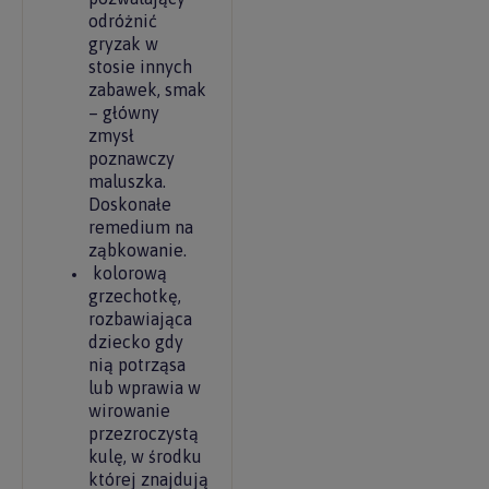
odróżnić
gryzak w
stosie innych
zabawek, smak
– główny
zmysł
poznawczy
maluszka.
Doskonałe
remedium na
ząbkowanie.
kolorową
grzechotkę,
rozbawiająca
dziecko gdy
nią potrząsa
lub wprawia w
wirowanie
przezroczystą
kulę, w środku
której znajdują