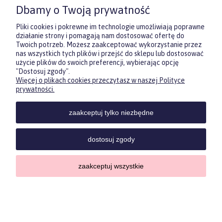
Dbamy o Twoją prywatność
pewności, co będzie najbardziej
trafione.
Pliki cookies i pokrewne im technologie umożliwiają poprawne
działanie strony i pomagają nam dostosować ofertę do
Twoich potrzeb. Możesz zaakceptować wykorzystanie przez
DOWIEDZ SIĘ WIĘCEJ
nas wszystkich tych plików i przejść do sklepu lub dostosować
użycie plików do swoich preferencji, wybierając opcję
"Dostosuj zgody".
Więcej o plikach cookies przeczytasz w naszej Polityce
Zasubskrybuj nasz newsletter
prywatności.
i otrzymaj
5
% rabatu na pierwszy
zakup.
zaakceptuj tylko niezbędne
Twoje imię
KONTAKT
POMOC
MOJE
KONT
dostosuj zgody
Twój email
zaakceptuj wszystkie
Sklep internetowy Shoper.pl
Copyrights by ForKids 2023. Wszelkie prawa zastrzeżone.
ODBIERZ RABAT
Privacy policypolityka prywatności
pokaż pełną wersję strony