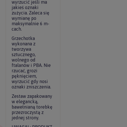
wyrzucić jeśli ma
jakieś oznaki
zużycia. Zaleca się
wymianę po
maksymalnie 6 m-
cach.
Grzechotka
wykonana z
tworzywa
sztucznego,
wolnego od
ftalanów i PBA. Nie
rzucać, grozi
pęknięciem,
wyrzucić gdy nosi
oznaki zniszczenia.
Zestaw zapakowany
w elegancką,
bawełnianą torebkę
przezroczystą z
jednej strony.
UWAGA! : PRODUKT