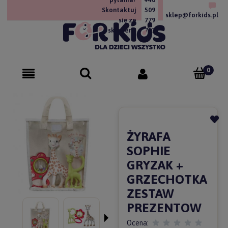
Skontaktuj
509
sklep@forkids.pl
się ze
779
sklepem!
757
ŻYRAFA
SOPHIE
GRYZAK +
GRZECHOTKA
ZESTAW
PREZENTOW
Ocena: