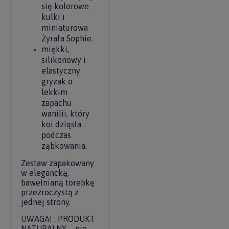
się kolorowe
kulki i
miniaturowa
Żyrafa Sophie.
miękki,
silikonowy i
elastyczny
gryzak o
lekkim
zapachu
wanilii, który
koi dziąsła
podczas
ząbkowania.
Zestaw zapakowany
w elegancką,
bawełnianą torebkę
przezroczystą z
jednej strony.
UWAGA! : PRODUKT
NATURALNY – nie