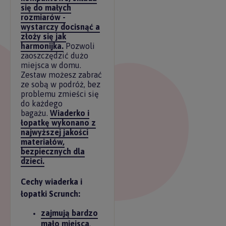
się do małych
rozmiarów -
wystarczy docisnąć a
złoży się jak
harmonijka.
Pozwoli
zaoszczędzić dużo
miejsca w domu.
Zestaw możesz zabrać
ze sobą w podróż, bez
problemu zmieści się
do każdego
bagażu.
Wiaderko i
łopatkę wykonano z
najwyższej jakości
materiałów,
bezpiecznych dla
dzieci.
Cechy wiaderka i
łopatki Scrunch:
zajmują bardzo
mało miejsca
,