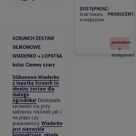
DOSTĘPNOŚĆ:
brak towaru
PRODUCENT:
w magazynie
SCRUNCH ZESTAW
powiadom
SILIKONOWE
o
dostępności
WIADERKO + ŁOPATKA
kolor Ciemny szary
Silikonowe Wiaderko
z łopatką Scrunch to
idealny zestaw dla
małego
ogrodnika!
Doskonale
sprawdzi się przy
sadzeniu roślinek jak i
na plaży czy
piaskownicy.
Wiaderko
jest niezwykle
kompaktowe, składa