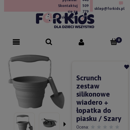
Skontaktuj
509
sklep@forkids.pl
się ze
779
sklepem!
757
Scrunch
zestaw
silikonowe
wiadero +
łopatka do
piasku / Szary
Ocena: