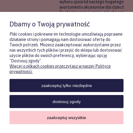
wyboru spośród naszego bogatego
asortymentu akcesoriów dla dzieci!
To idealne rozwiązanie, gdy chcesz
wręczyć prezent, ale nie masz
Dbamy o Twoją prywatność
pewności, co będzie najbardziej
trafione.
Pliki cookies i pokrewne im technologie umożliwiają poprawne
działanie strony i pomagają nam dostosować ofertę do
Twoich potrzeb. Możesz zaakceptować wykorzystanie przez
DOWIEDZ SIĘ WIĘCEJ
nas wszystkich tych plików i przejść do sklepu lub dostosować
użycie plików do swoich preferencji, wybierając opcję
"Dostosuj zgody".
Więcej o plikach cookies przeczytasz w naszej Polityce
Zasubskrybuj nasz newsletter
prywatności.
i otrzymaj
5
% rabatu na pierwszy
zakup.
zaakceptuj tylko niezbędne
Twoje imię
KONTAKT
POMOC
MOJE
KONT
dostosuj zgody
Twój email
zaakceptuj wszystkie
Sklep internetowy Shoper.pl
Copyrights by ForKids 2023. Wszelkie prawa zastrzeżone.
ODBIERZ RABAT