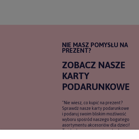
NIE MASZ POMYSŁU NA
PREZENT?
ZOBACZ NASZE
KARTY
PODARUNKOWE
"Nie wiesz, co kupić na prezent?
Sprawdź nasze karty podarunkowe
i podaruj swoim bliskim możliwość
wyboru spośród naszego bogatego
asortymentu akcesoriów dla dzieci!
To idealne rozwiązanie, gdy chcesz
wręczyć prezent, ale nie masz