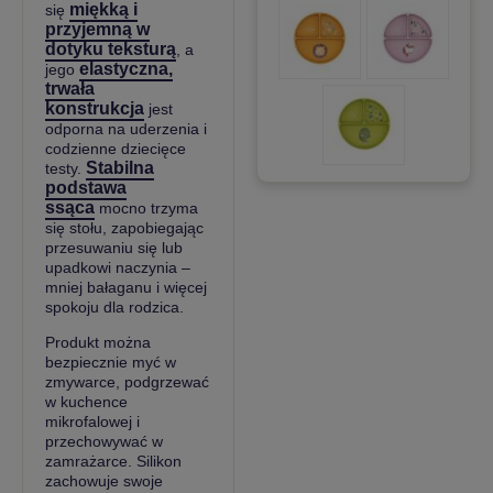
miękką i
się
przyjemną w
dotyku teksturą
, a
elastyczna,
jego
trwała
konstrukcja
jest
odporna na uderzenia i
codzienne dziecięce
Stabilna
testy.
podstawa
ssąca
mocno trzyma
się stołu, zapobiegając
przesuwaniu się lub
upadkowi naczynia –
mniej bałaganu i więcej
spokoju dla rodzica.
Produkt można
bezpiecznie myć w
zmywarce, podgrzewać
w kuchence
mikrofalowej i
przechowywać w
zamrażarce. Silikon
zachowuje swoje