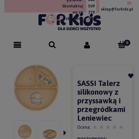
Skontaktuj
509
sklep@forkids.pl
się ze
779
sklepem!
757
SASSI Talerz
silikonowy z
przyssawką i
przegródkami
Leniewiec
Ocena: