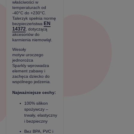
właściwości w
temperaturach od
-40°C do +230°C.
Talerzyk spełnia normę
EN
bezpieczeństwa
14372
, dotyczącą
akcesoriów do
karmienia niemowląt.
Wesoły
motyw uroczego
jednorożca
Sparkly wprowadza
element zabawy i
zachęca dziecko do
wspólnego jedzenia.
Najważniejsze cechy:
100% silikon
spożywczy –
trwały, elastyczny
i bezpieczny
Bez BPA, PVC i