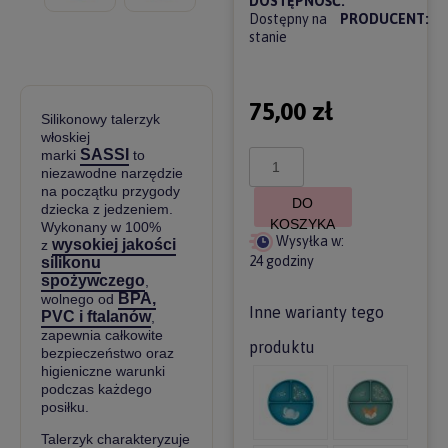
DOSTĘPNOŚĆ:
Dostępny na
PRODUCENT:
stanie
75,00 zł
Silikonowy talerzyk
włoskiej
SASSI
marki
to
niezawodne narzędzie
na początku przygody
DO
dziecka z jedzeniem.
KOSZYKA
Wykonany w 100%
Wysyłka w:
wysokiej jakości
z
24 godziny
silikonu
spożywczego
,
BPA,
wolnego od
Inne warianty tego
PVC i ftalanów
,
zapewnia całkowite
produktu
bezpieczeństwo oraz
higieniczne warunki
podczas każdego
posiłku.
Talerzyk charakteryzuje