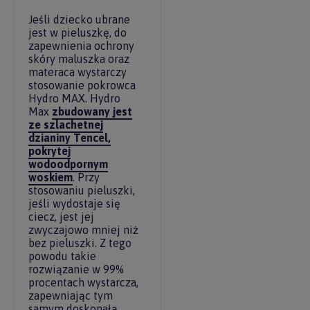
Jeśli dziecko ubrane
jest w pieluszkę, do
zapewnienia ochrony
skóry maluszka oraz
materaca wystarczy
stosowanie pokrowca
Hydro MAX. Hydro
Max
zbudowany jest
ze szlachetnej
dzianiny Tencel,
pokrytej
wodoodpornym
woskiem
. Przy
stosowaniu pieluszki,
jeśli wydostaje się
ciecz, jest jej
zwyczajowo mniej niż
bez pieluszki. Z tego
powodu takie
rozwiązanie w 99%
procentach wystarcza,
zapewniając tym
samym doskonałą,