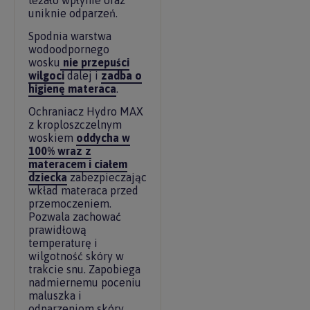
leżało wpłynie oraz
uniknie odparzeń.
Spodnia warstwa
wodoodpornego
wosku
nie przepuści
wilgoci
dalej i
zadba o
higienę materaca
.
Ochraniacz Hydro MAX
z kroploszczelnym
woskiem
oddycha w
100% wraz z
materacem i ciałem
dziecka
zabezpieczając
wkład materaca przed
przemoczeniem.
Pozwala zachować
prawidłową
temperaturę i
wilgotność skóry w
trakcie snu. Zapobiega
nadmiernemu poceniu
maluszka i
odparzeniom skóry,