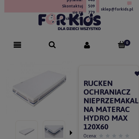
Skontaktuj
509
sklep@forkids.pl
się ze
779
sklepem!
757
RUCKEN
OCHRANIACZ
NIEPRZEMAKA
NA MATERAC
HYDRO MAX
120X60
Ocena: