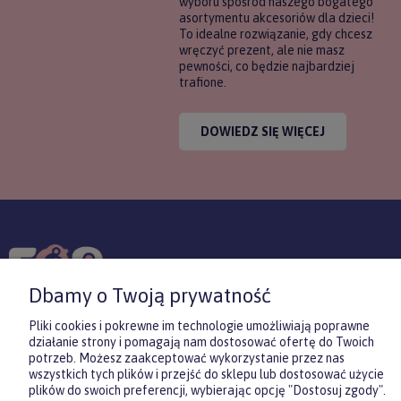
wyboru spośród naszego bogatego
asortymentu akcesoriów dla dzieci!
To idealne rozwiązanie, gdy chcesz
wręczyć prezent, ale nie masz
pewności, co będzie najbardziej
trafione.
DOWIEDZ SIĘ WIĘCEJ
KONTAKT
POMOC
MOJE
Dbamy o Twoją prywatność
KONT
Pliki cookies i pokrewne im technologie umożliwiają poprawne
działanie strony i pomagają nam dostosować ofertę do Twoich
potrzeb. Możesz zaakceptować wykorzystanie przez nas
Sklep internetowy Shoper.pl
wszystkich tych plików i przejść do sklepu lub dostosować użycie
plików do swoich preferencji, wybierając opcję "Dostosuj zgody".
Copyrights by ForKids 2023. Wszelkie prawa zastrzeżone.