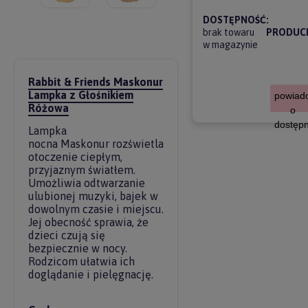
DOSTĘPNOŚĆ:
brak towaru
PRODUC
w magazynie
Rabbit & Friends Maskonur
Lampka z Głośnikiem
powiad
Różowa
o
dostępn
Lampka
nocna Maskonur rozświetla
otoczenie ciepłym,
przyjaznym światłem.
Umożliwia odtwarzanie
ulubionej muzyki, bajek w
dowolnym czasie i miejscu.
Jej obecność sprawia, że
dzieci czują się
bezpiecznie w nocy.
Rodzicom ułatwia ich
doglądanie i pielęgnację.