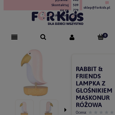
Skontaktuj
509
sklep@forkids.pl
się ze
779
sklepem!
757
RABBIT &
FRIENDS
LAMPKA Z
GŁOŚNIKIEM
MASKONUR
RÓŻOWA
Ocena: