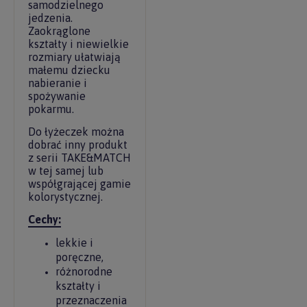
samodzielnego
jedzenia.
Zaokrąglone
kształty i niewielkie
rozmiary ułatwiają
małemu dziecku
nabieranie i
spożywanie
pokarmu.
Do łyżeczek można
dobrać inny produkt
z serii TAKE&MATCH
w tej samej lub
współgrającej gamie
kolorystycznej.
Cechy:
lekkie i
poręczne,
różnorodne
kształty i
przeznaczenia