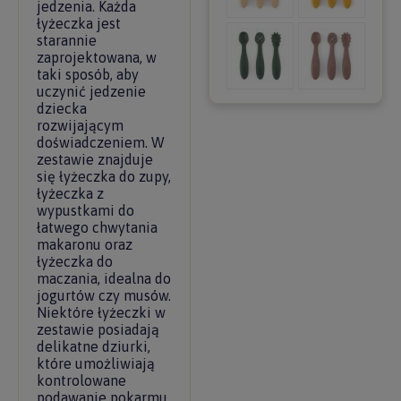
jedzenia. Każda
łyżeczka jest
starannie
zaprojektowana, w
taki sposób, aby
uczynić jedzenie
dziecka
rozwijającym
doświadczeniem. W
zestawie znajduje
się łyżeczka do zupy,
łyżeczka z
wypustkami do
łatwego chwytania
makaronu oraz
łyżeczka do
maczania, idealna do
jogurtów czy musów.
Niektóre łyżeczki w
zestawie posiadają
delikatne dziurki,
które umożliwiają
kontrolowane
podawanie pokarmu.