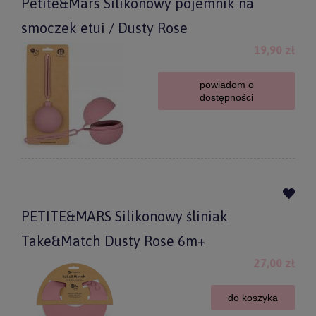
Petite&Mars Silikonowy pojemnik na
smoczek etui / Dusty Rose
19,90 zł
powiadom o
dostępności
PETITE&MARS Silikonowy śliniak
Take&Match Dusty Rose 6m+
27,00 zł
do koszyka