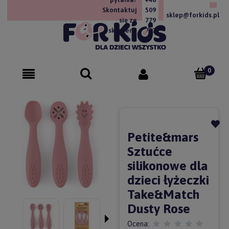
Skontaktuj
509
sklep@forkids.pl
się ze
779
sklepem!
757
Petite&mars
Sztućce
silikonowe dla
dzieci łyżeczki
Take&Match
Dusty Rose
Ocena: