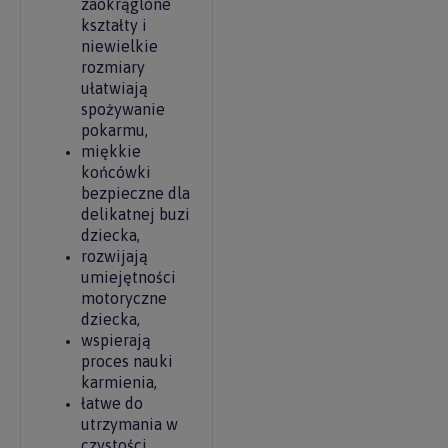
zaokrąglone
kształty i
niewielkie
rozmiary
ułatwiają
spożywanie
pokarmu,
miękkie
końcówki
bezpieczne dla
delikatnej buzi
dziecka,
rozwijają
umiejętności
motoryczne
dziecka,
wspierają
proces nauki
karmienia,
łatwe do
utrzymania w
czystości,