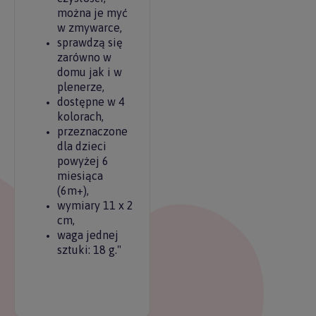
można je myć
w zmywarce,
sprawdzą się
zarówno w
domu jak i w
plenerze,
dostępne w 4
kolorach,
przeznaczone
dla dzieci
powyżej 6
miesiąca
(6m+),
wymiary 11 x 2
cm,
waga jednej
sztuki: 18 g."