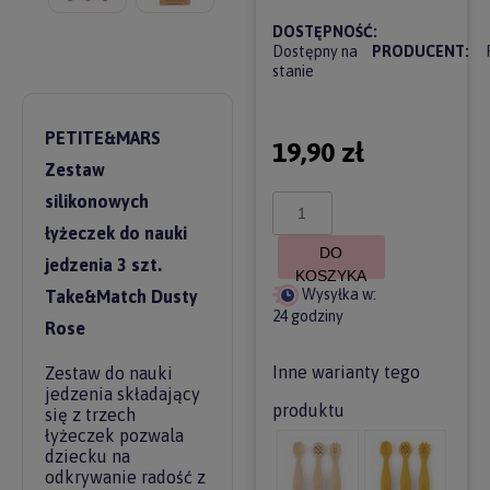
DOSTĘPNOŚĆ:
Dostępny na
PRODUCENT:
stanie
PETITE&MARS
19,90 zł
Zestaw
silikonowych
łyżeczek do nauki
DO
jedzenia 3 szt.
KOSZYKA
Wysyłka w:
Take&Match Dusty
24 godziny
Rose
Inne warianty tego
Zestaw do nauki
jedzenia składający
produktu
się z trzech
łyżeczek pozwala
dziecku na
odkrywanie radość z