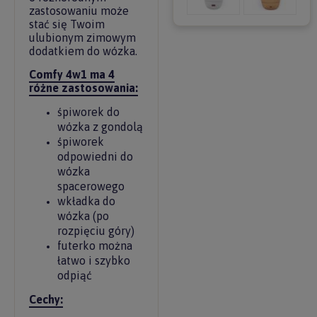
zastosowaniu może
stać się Twoim
ulubionym zimowym
dodatkiem do wózka.
Comfy 4w1 ma 4
różne zastosowania:
śpiworek do
wózka z gondolą
śpiworek
odpowiedni do
wózka
spacerowego
wkładka do
wózka (po
rozpięciu góry)
futerko można
łatwo i szybko
odpiąć
Cechy: