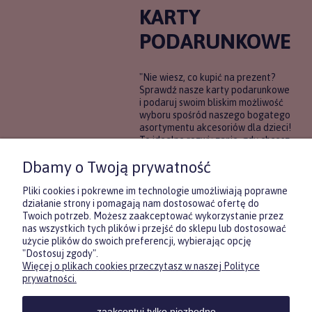
KARTY
PODARUNKOWE
"Nie wiesz, co kupić na prezent?
Sprawdź nasze karty podarunkowe
i podaruj swoim bliskim możliwość
wyboru spośród naszego bogatego
asortymentu akcesoriów dla dzieci!
To idealne rozwiązanie, gdy chcesz
wręczyć prezent, ale nie masz
Dbamy o Twoją prywatność
pewności, co będzie najbardziej
trafione.
Pliki cookies i pokrewne im technologie umożliwiają poprawne
działanie strony i pomagają nam dostosować ofertę do
Twoich potrzeb. Możesz zaakceptować wykorzystanie przez
DOWIEDZ SIĘ WIĘCEJ
nas wszystkich tych plików i przejść do sklepu lub dostosować
użycie plików do swoich preferencji, wybierając opcję
"Dostosuj zgody".
Więcej o plikach cookies przeczytasz w naszej Polityce
Zasubskrybuj nasz newsletter
prywatności.
i otrzymaj
5
% rabatu na pierwszy
zakup.
zaakceptuj tylko niezbędne