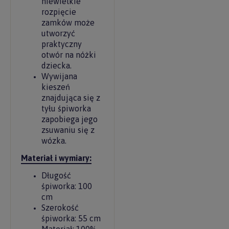
niewielkie
rozpięcie
zamków może
utworzyć
praktyczny
otwór na nóżki
dziecka.
Wywijana
kieszeń
znajdująca się z
tyłu śpiworka
zapobiega jego
zsuwaniu się z
wózka.
Materiał i wymiary:
Długość
śpiworka: 100
cm
Szerokość
śpiworka: 55 cm
Materiał: 100%