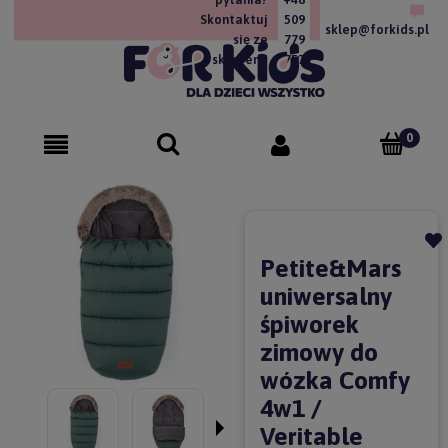
Skontaktuj
509
sklep@forkids.pl
się ze
779
sklepem!
757
Petite&Mars
uniwersalny
śpiworek
zimowy do
wózka Comfy
4w1 /
Veritable