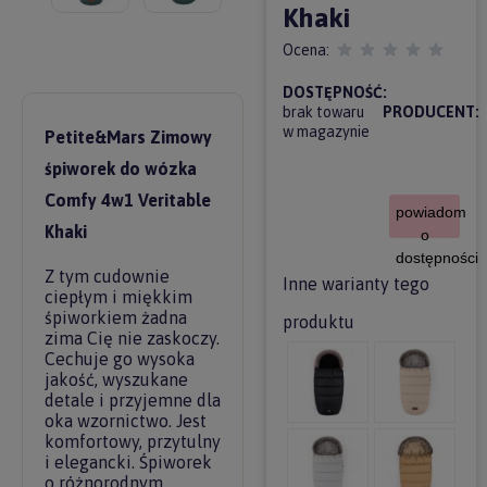
Khaki
Ocena:
DOSTĘPNOŚĆ:
brak towaru
PRODUCENT:
w magazynie
Petite&Mars Zimowy
śpiworek do wózka
Comfy 4w1 Veritable
powiadom
Khaki
o
dostępności
Z tym cudownie
Inne warianty tego
ciepłym i miękkim
śpiworkiem żadna
produktu
zima Cię nie zaskoczy.
Cechuje go wysoka
jakość, wyszukane
detale i przyjemne dla
oka wzornictwo. Jest
komfortowy, przytulny
i elegancki. Śpiworek
o różnorodnym