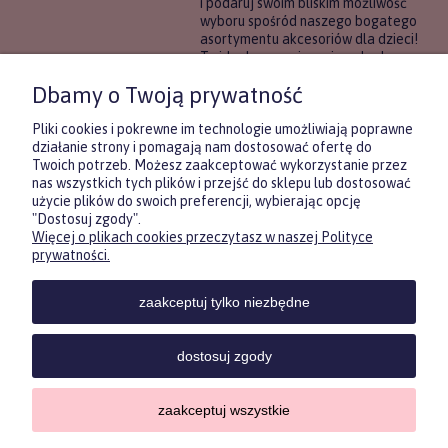
i podaruj swoim bliskim możliwość
wyboru spośród naszego bogatego
asortymentu akcesoriów dla dzieci!
To idealne rozwiązanie, gdy chcesz
wręczyć prezent, ale nie masz
Dbamy o Twoją prywatność
pewności, co będzie najbardziej
trafione.
Pliki cookies i pokrewne im technologie umożliwiają poprawne
działanie strony i pomagają nam dostosować ofertę do
Twoich potrzeb. Możesz zaakceptować wykorzystanie przez
DOWIEDZ SIĘ WIĘCEJ
nas wszystkich tych plików i przejść do sklepu lub dostosować
użycie plików do swoich preferencji, wybierając opcję
"Dostosuj zgody".
Więcej o plikach cookies przeczytasz w naszej Polityce
Zasubskrybuj nasz newsletter
prywatności.
i otrzymaj
5
% rabatu na pierwszy
zakup.
zaakceptuj tylko niezbędne
Twoje imię
KONTAKT
POMOC
MOJE
KONT
dostosuj zgody
Twój email
zaakceptuj wszystkie
Sklep internetowy Shoper.pl