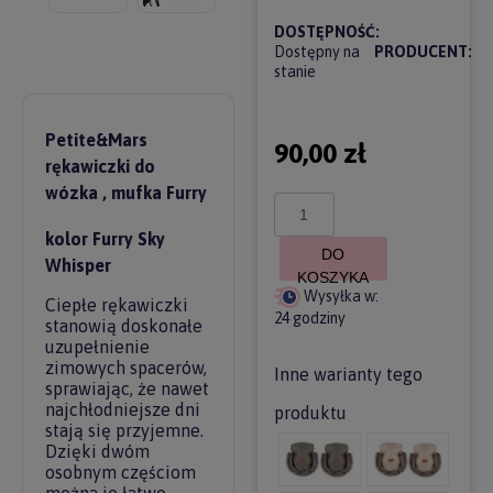
DOSTĘPNOŚĆ:
Dostępny na
PRODUCENT:
stanie
Petite&Mars
90,00 zł
rękawiczki do
wózka , mufka Furry
kolor Furry Sky
DO
Whisper
KOSZYKA
Wysyłka w:
Ciepłe rękawiczki
24 godziny
stanowią doskonałe
uzupełnienie
zimowych spacerów,
Inne warianty tego
sprawiając, że nawet
najchłodniejsze dni
produktu
stają się przyjemne.
Dzięki dwóm
osobnym częściom