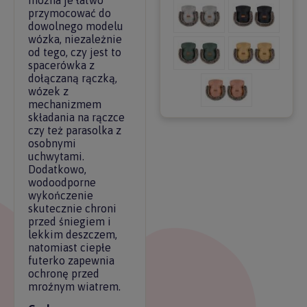
można je łatwo
przymocować do
dowolnego modelu
wózka, niezależnie
od tego, czy jest to
spacerówka z
dołączaną rączką,
wózek z
mechanizmem
składania na rączce
czy też parasolka z
osobnymi
uchwytami.
Dodatkowo,
wodoodporne
wykończenie
skutecznie chroni
przed śniegiem i
lekkim deszczem,
natomiast ciepłe
futerko zapewnia
ochronę przed
mroźnym wiatrem.