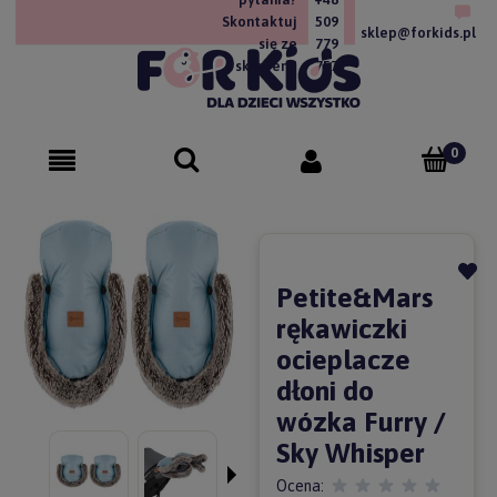
Skontaktuj
509
sklep@forkids.pl
się ze
779
sklepem!
757
Petite&Mars
rękawiczki
ocieplacze
dłoni do
wózka Furry /
Sky Whisper
Ocena: