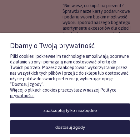
"Nie wiesz, co kupić na prezent?
Sprawdź nasze karty podarunkowe
i podaruj swoim bliskim możliwość
wyboru spośród naszego bogatego
asortymentu akcesoriów dla dzieci!
To idealne rozwiązanie, gdy chcesz
wręczyć prezent, ale nie masz
Dbamy o Twoją prywatność
pewności, co będzie najbardziej
trafione.
Pliki cookies i pokrewne im technologie umożliwiają poprawne
działanie strony i pomagają nam dostosować ofertę do
Twoich potrzeb. Możesz zaakceptować wykorzystanie przez
DOWIEDZ SIĘ WIĘCEJ
nas wszystkich tych plików i przejść do sklepu lub dostosować
użycie plików do swoich preferencji, wybierając opcję
"Dostosuj zgody".
Więcej o plikach cookies przeczytasz w naszej Polityce
Zasubskrybuj nasz newsletter
prywatności.
i otrzymaj
5
% rabatu na pierwszy
zakup.
zaakceptuj tylko niezbędne
Twoje imię
KONTAKT
POMOC
MOJE
KONT
dostosuj zgody
Twój email