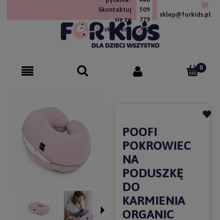
Skontaktuj
509
sklep@forkids.pl
się ze
779
sklepem!
757
POOFI
POKROWIEC
NA
PODUSZKĘ
DO
KARMIENIA
ORGANIC