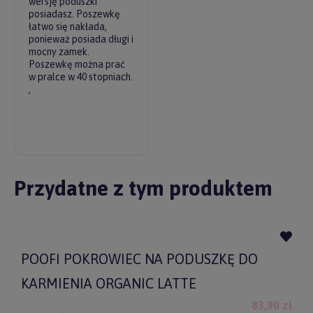
wersję poduszki
posiadasz. Poszewkę
łatwo się nakłada,
ponieważ posiada długi i
mocny zamek.
Poszewkę można prać
w pralce w 40 stopniach.
,
Przydatne z tym produktem
POOFI POKROWIEC NA PODUSZKĘ DO
KARMIENIA ORGANIC LATTE
83,90 zł