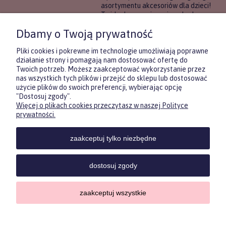
asortymentu akcesoriów dla dzieci!
To idealne rozwiązanie, gdy chcesz
wręczyć prezent, ale nie masz
Dbamy o Twoją prywatność
pewności, co będzie najbardziej
trafione.
Pliki cookies i pokrewne im technologie umożliwiają poprawne
działanie strony i pomagają nam dostosować ofertę do
Twoich potrzeb. Możesz zaakceptować wykorzystanie przez
DOWIEDZ SIĘ WIĘCEJ
nas wszystkich tych plików i przejść do sklepu lub dostosować
użycie plików do swoich preferencji, wybierając opcję
"Dostosuj zgody".
Więcej o plikach cookies przeczytasz w naszej Polityce
Zasubskrybuj nasz newsletter
prywatności.
i otrzymaj
5
% rabatu na pierwszy
zakup.
zaakceptuj tylko niezbędne
Twoje imię
KONTAKT
POMOC
MOJE
KONT
dostosuj zgody
Twój email
zaakceptuj wszystkie
Sklep internetowy Shoper.pl
Copyrights by ForKids 2023. Wszelkie prawa zastrzeżone.
ODBIERZ RABAT