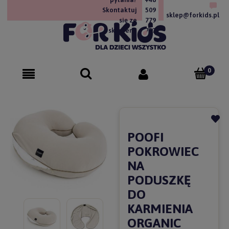
Skontaktuj
509
sklep@forkids.pl
się ze
779
sklepem!
757
POOFI
POKROWIEC
NA
PODUSZKĘ
DO
KARMIENIA
ORGANIC