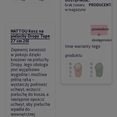
DOSTĘPNOŚĆ:
brak towaru
PRODUCENT:
w magazynie
powiadom
NATTOU Kosz na
o
pieluchy Dropy Tupe
dostępności
27 cm 20l
Inne warianty tego
Zapewnij świeżość
w pokoju dzięki
produktu
koszowi na pieluchy
Dropy. Jego obsługa
jest wyjątkowo
wygodna i możliwa
jedną ręką –
wystarczy podnieść
uchwyt, wrzucić
pieluchę do kosza, a
następnie opuścić
uchwyt, aby pielucha
wpadła do
wewnętrznej