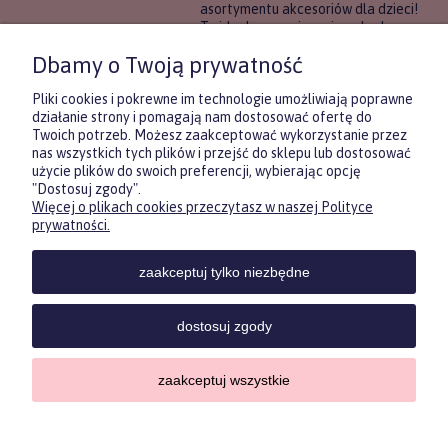
asortymentu akcesoriów dla dzieci!
To idealne rozwiązanie, gdy chcesz
wręczyć prezent, ale nie masz
Dbamy o Twoją prywatność
pewności, co będzie najbardziej
trafione.
Pliki cookies i pokrewne im technologie umożliwiają poprawne
działanie strony i pomagają nam dostosować ofertę do
Twoich potrzeb. Możesz zaakceptować wykorzystanie przez
DOWIEDZ SIĘ WIĘCEJ
nas wszystkich tych plików i przejść do sklepu lub dostosować
użycie plików do swoich preferencji, wybierając opcję
"Dostosuj zgody".
Więcej o plikach cookies przeczytasz w naszej Polityce
Zasubskrybuj nasz newsletter
prywatności.
i otrzymaj
5
% rabatu na pierwszy
zakup.
zaakceptuj tylko niezbędne
Twoje imię
KONTAKT
POMOC
MOJE
KONT
dostosuj zgody
Twój email
zaakceptuj wszystkie
Sklep internetowy Shoper.pl
Copyrights by ForKids 2023. Wszelkie prawa zastrzeżone.
ODBIERZ RABAT