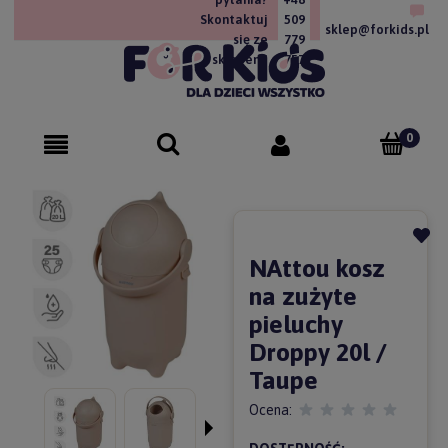
Skontaktuj
509
sklep@forkids.pl
się ze
779
sklepem!
757
NAttou kosz
na zużyte
pieluchy
Droppy 20l /
Taupe
Ocena: