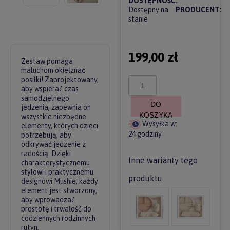
DOSTĘPNOŚĆ:
Dostępny na
PRODUCENT:
stanie
199,00 zł
Zestaw pomaga
maluchom okiełznać
posiłki! Zaprojektowany,
aby wspierać czas
samodzielnego
DO
jedzenia, zapewnia on
KOSZYKA
wszystkie niezbędne
Wysyłka w:
elementy, których dzieci
24 godziny
potrzebują, aby
odkrywać jedzenie z
radością. Dzięki
Inne warianty tego
charakterystycznemu
stylowi i praktycznemu
produktu
designowi Mushie, każdy
element jest stworzony,
aby wprowadzać
prostotę i trwałość do
codziennych rodzinnych
rutyn.