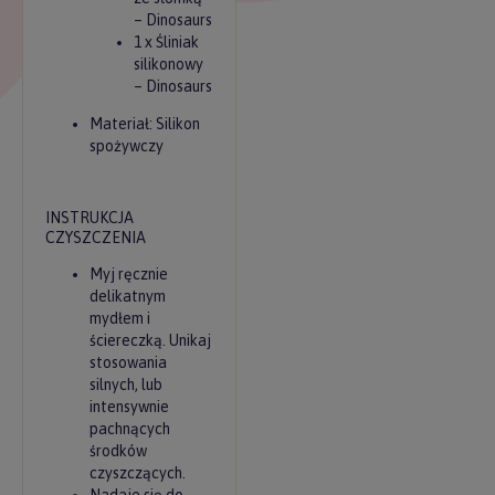
– Dinosaurs
1 x Śliniak
silikonowy
– Dinosaurs
Materiał: Silikon
spożywczy
INSTRUKCJA
CZYSZCZENIA
Myj ręcznie
delikatnym
mydłem i
ściereczką. Unikaj
stosowania
silnych, lub
intensywnie
pachnących
środków
czyszczących.