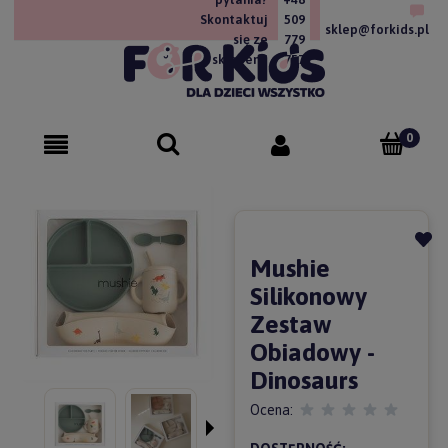
Skontaktuj
509
sklep@forkids.pl
się ze
779
sklepem!
757
Mushie
Silikonowy
Zestaw
Obiadowy -
Dinosaurs
Ocena: