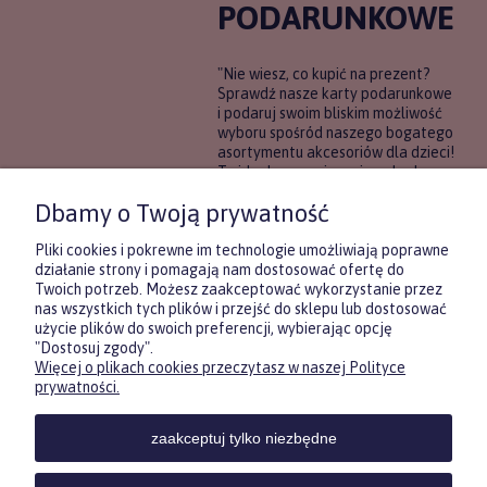
PODARUNKOWE
"Nie wiesz, co kupić na prezent?
Sprawdź nasze karty podarunkowe
i podaruj swoim bliskim możliwość
wyboru spośród naszego bogatego
asortymentu akcesoriów dla dzieci!
To idealne rozwiązanie, gdy chcesz
wręczyć prezent, ale nie masz
Dbamy o Twoją prywatność
pewności, co będzie najbardziej
trafione.
Pliki cookies i pokrewne im technologie umożliwiają poprawne
działanie strony i pomagają nam dostosować ofertę do
Twoich potrzeb. Możesz zaakceptować wykorzystanie przez
DOWIEDZ SIĘ WIĘCEJ
nas wszystkich tych plików i przejść do sklepu lub dostosować
użycie plików do swoich preferencji, wybierając opcję
"Dostosuj zgody".
Więcej o plikach cookies przeczytasz w naszej Polityce
Zasubskrybuj nasz newsletter
prywatności.
i otrzymaj
5
% rabatu na pierwszy
zakup.
zaakceptuj tylko niezbędne
Twoje imię
KONTAKT
POMOC
MOJE