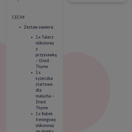
CECHY
Zestaw zawiera:
1 x Talerz
silikonowy
z
przyssawką
– Dried
Thyme
1 x
Łyżeczka
startowa
dla
malucha –
Dried
Thyme
1 x Kubek
treningowy
silikonowy
ze słomką