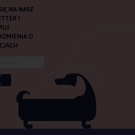
SIĘ NA NASZ
TTER I
MUJ
OMIENIA O
CJACH
Z
Z