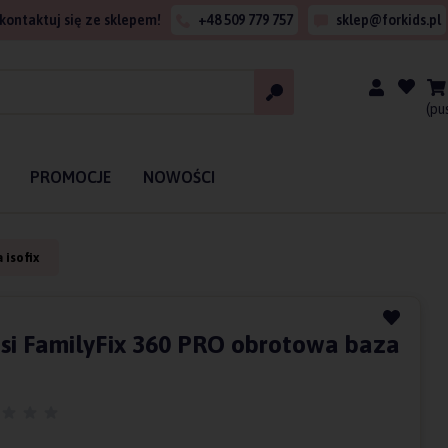
kontaktuj się ze sklepem!
+48 509 779 757
sklep@forkids.pl
(pu
PROMOCJE
NOWOŚCI
 isofix
si FamilyFix 360 PRO obrotowa baza