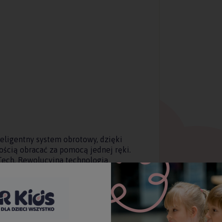
eligentny system obrotowy, dzięki
ścią obracać za pomocą jednej ręki.
Tech.
Rewolucyjna technologia
anie. Bez szarpania, urazów głowy i
atwo blokować, przesuwać i obracać
yfikat AGR, niezależnego
ne przyjazne dla kręgosłupa i pleców