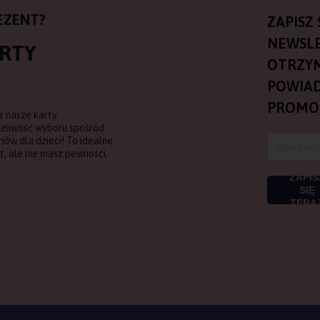
EZENT?
ZAPISZ 
NEWSLE
ARTY
OTRZY
POWIAD
PROMO
ź nasze karty
ożliwość wyboru spośród
ów dla dzieci! To idealne
, ale nie masz pewności,
ZAPIS
SIĘ
TERA