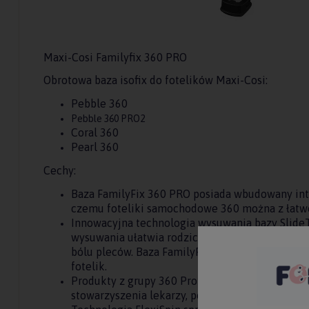
Maxi-Cosi Familyfix 360 PRO
Obrotowa baza isofix do fotelików Maxi-Cosi:
Pebble 360
Pebble 360 PRO2
Coral 360
Pearl 360
Cechy:
Baza FamilyFix 360 PRO posiada wbudowany int
czemu foteliki samochodowe 360 można z łatwo
Innowacyjna technologia wysuwania bazy Slide
wysuwania ułatwia rodzicom codzienne podróżow
bólu pleców. Baza FamilyFix 360 Pro pozwala ł
fotelik.
Produkty z grupy 360 Pro Family posiadają cert
stowarzyszenia lekarzy, poświadczający, że są o