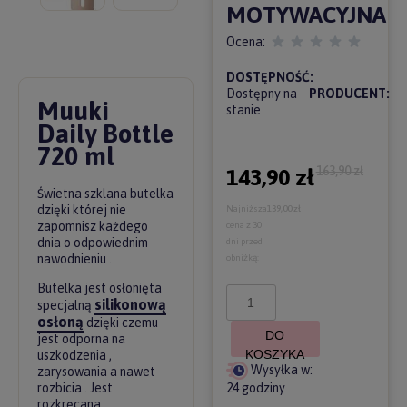
MOTYWACYJNA
Ocena:
DOSTĘPNOŚĆ:
Dostępny na
PRODUCENT:
Muuki
stanie
Daily Bottle
720 ml
163,90 zł
143,90 zł
Świetna szklana butelka
dzięki której nie
Najniższa
139,00 zł
zapomnisz każdego
cena z 30
dnia o odpowiednim
dni przed
nawodnieniu .
obniżką:
Butelka jest osłonięta
silikonową
specjalną
osłoną
dzięki czemu
DO
jest odporna na
KOSZYKA
uszkodzenia ,
Wysyłka w:
zarysowania a nawet
rozbicia . Jest
24 godziny
rozkręcana .