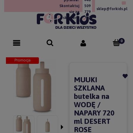
Skontaktuj
509
sklep@forkids.pl
się ze
779
sklepem!
757
Promocja
MUUKI
SZKLANA
butelka na
WODĘ /
NAPARY 720
ml DESERT
ROSE