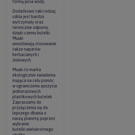
formą picia wody.
Dodatkowo taki rodzaj
szkła jest bardzo
wytrzymały oraz
termicznie odporny,
dzięki czemu butelki
Muuki
umożliwiają stosowanie
także naparów
herbacianych i
ziołowych.
Muuki to marka
ekologicznie świadoma
mająca na celu pomóc
w ograniczeniu spożycia
jednorazowych
plastikowych butelek.
Zapraszamy do
przyłączenia się do
lepszego dbania o
naszą planetę poprzez
wybranie
butelki wielokrotnego
użytku.