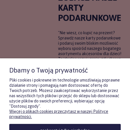
KARTY
PODARUNKOWE
"Nie wiesz, co kupić na prezent?
Sprawdź nasze karty podarunkowe
i podaruj swoim bliskim możliwość
wyboru spośród naszego bogatego
asortymentu akcesoriów dla dzieci!
To idealne rozwiązanie, gdy chcesz
wręczyć prezent, ale nie masz
Dbamy o Twoją prywatność
pewności, co będzie najbardziej
trafione.
Pliki cookies i pokrewne im technologie umożliwiają poprawne
działanie strony i pomagają nam dostosować ofertę do
Twoich potrzeb. Możesz zaakceptować wykorzystanie przez
DOWIEDZ SIĘ WIĘCEJ
nas wszystkich tych plików i przejść do sklepu lub dostosować
użycie plików do swoich preferencji, wybierając opcję
"Dostosuj zgody".
Więcej o plikach cookies przeczytasz w naszej Polityce
Zasubskrybuj nasz newsletter
prywatności.
i otrzymaj
5
% rabatu na pierwszy
zakup.