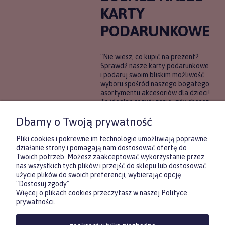
KARTY
PODARUNKOWE
"Nie wiesz, co kupić na prezent?
Sprawdź nasze karty podarunkowe
i podaruj swoim bliskim możliwość
wyboru spośród naszego bogatego
asortymentu akcesoriów dla dzieci!
To idealne rozwiązanie, gdy chcesz
wręczyć prezent, ale nie masz
Dbamy o Twoją prywatność
pewności, co będzie najbardziej
trafione.
Pliki cookies i pokrewne im technologie umożliwiają poprawne
działanie strony i pomagają nam dostosować ofertę do
Twoich potrzeb. Możesz zaakceptować wykorzystanie przez
DOWIEDZ SIĘ WIĘCEJ
nas wszystkich tych plików i przejść do sklepu lub dostosować
użycie plików do swoich preferencji, wybierając opcję
"Dostosuj zgody".
Więcej o plikach cookies przeczytasz w naszej Polityce
Zasubskrybuj nasz newsletter
prywatności.
i otrzymaj
5
% rabatu na pierwszy
zakup.