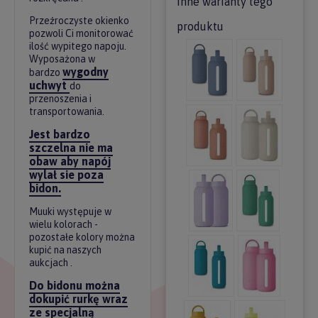
Inne warianty tego
Przeźroczyste okienko
produktu
pozwoli Ci monitorować
ilość wypitego napoju.
Wyposażona w
wygodny
bardzo
uchwyt
do
przenoszenia i
transportowania.
Jest bardzo
szczelna nie ma
obaw aby napój
wylał sie poza
bidon.
Muuki występuje w
wielu kolorach -
pozostałe kolory można
kupić na naszych
aukcjach .
Do bidonu można
dokupić rurkę wraz
ze specjalną