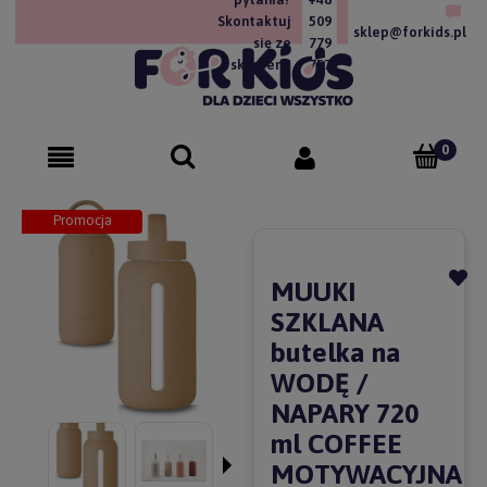
Skontaktuj
509
sklep@forkids.pl
się ze
779
sklepem!
757
Promocja
MUUKI
SZKLANA
butelka na
WODĘ /
NAPARY 720
ml COFFEE
MOTYWACYJNA