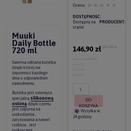
Ocena:
DOSTĘPNOŚĆ:
Dostępny na
PRODUCENT:
stanie
Muuki
Daily Bottle
163,90 zł
146,90 zł
720 ml
Najniższa
149,00 zł
Świetna szklana butelka
cena z 30
dzięki której nie
dni przed
zapomnisz każdego
obniżką:
dnia o odpowiednim
nawodnieniu .
Butelka jest osłonięta
silikonową
specjalną
DO
osłoną
dzięki czemu
KOSZYKA
jest odporna na
Wysyłka w:
uszkodzenia ,
24 godziny
zarysowania a nawet
rozbicia . Jest
rozkręcana .