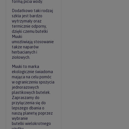
formą picia wody.
Dodatkowo taki rodzaj
szkła jest bardzo
wytrzymały oraz
termicznie odporny,
dzięki czemu butelki
Muuki
umożliwiają stosowanie
także naparów
herbacianych i
ziołowych.
Muuki to marka
ekologicznie świadoma
mająca na celu pomóc
w ograniczeniu spożycia
jednorazowych
plastikowych butelek.
Zapraszamy do
przyłączenia się do
lepszego dbania o
naszą planetę poprzez
wybranie
butelki wielokrotnego
użytku.