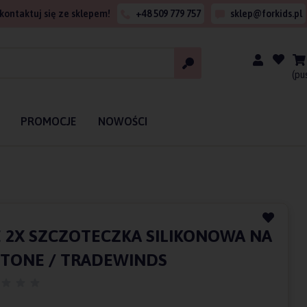
kontaktuj się ze sklepem!
+48 509 779 757
sklep@forkids.pl
(pu
PROMOCJE
NOWOŚCI
 2X SZCZOTECZKA SILIKONOWA NA
STONE / TRADEWINDS