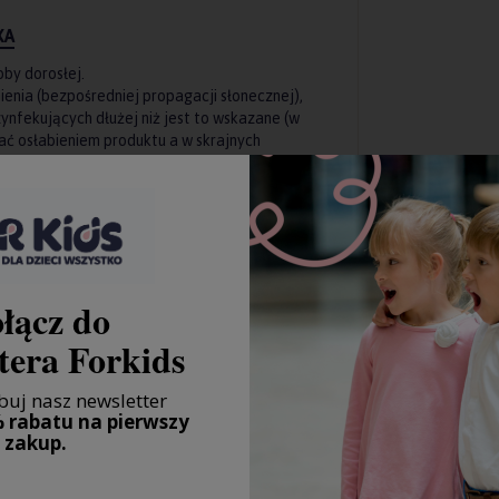
KA
by dorosłej.
ienia (bezpośredniej propagacji słonecznej),
ynfekujących dłużej niż jest to wskazane (w
ać osłabieniem produktu a w skrajnych
 przekrzywiając ją w każdym możliwym
zenia lub osłabienia materiału.
łącz do
tera Forkids
uj nasz newsletter
 rabatu na pierwszy
zakup.
ECZKA SILIKONOWA NA PALEC BLUSH / SAND