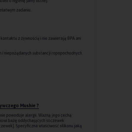
ało o higienę jamy ustnej.
iełatwym zadaniu.
ontaktu z żywnością i nie zawierają BPA ani
h i niepożądanych substancji ropopochodnych.
żywczego Mushie ?
 nie powoduje alergii. Ważną jego cechą
tanowi bazę oddychających soczewek
zewek]. Specyficzna właściwość silikonu jaką