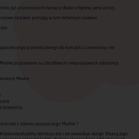
stwo już od pierwszych miesięcy dbało o higienę jamy ustnej.
likonowe na palec pomogą w tym niełatwym zadaniu.
tyku.
 spożywczego przeznaczonego do kontaktu z żywnością i nie
 Mushie pozbawione są szkodliwych i niepożądanych substancji
konowych Mushie
e
iczna
z żywnością
teczkii z silikonu spożywczego Mushie ?
% biokompatybilny, nietoksyczny i nie powoduje alergii. Ważną jego