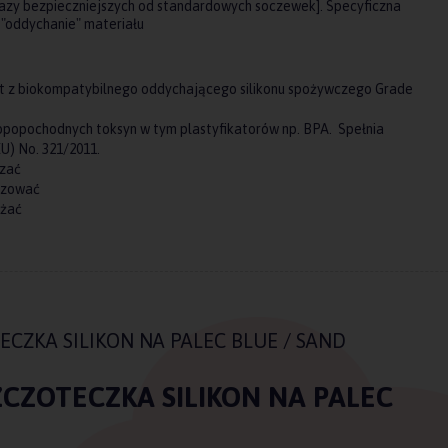
azy bezpieczniejszych od standardowych soczewek]. Specyficzna
t "oddychanie" materiału
t z biokompatybilnego oddychającego silikonu spożywczego Grade
ropopochodnych toksyn w tym plastyfikatorów np. BPA. Spełnia
U) No. 321/2011.
zać
izować
ażać
ECZKA SILIKON NA PALEC BLUE / SAND
ZCZOTECZKA SILIKON NA PALEC