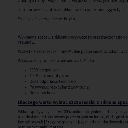
Zadbaj o to, by Twoje maleństwo już od pierwszych miesięcy db
Te kolorowe szczoteczki silikonowe na palec pomogą w tym n
Są miękkie i przyjemne w dotyku.
Wykonane zostały z silikonu spożywczego przeznaczonego do k
ftalanów.
Wszystkie szczoteczki firmy Mushie pozbawione są szkodliwyc
Właściwości produktów silikonowych Mushie
100% bezpieczne
100% biokompatybilne
Duża odporność termiczna
Pasywność reakcyjna z żywnością
Bezzapachowe
Dlaczego warto wybrać szczoteczkii z silikonu spo
Silikon spożywczy jest w 100% biokompatybilny, nietoksyczny i
jest doskonale tolerowany przez organizm ludzki, dlatego s
kontaktowych [5 razy bezpieczniejszych od standardowych soc
jest "oddychanie" materiału