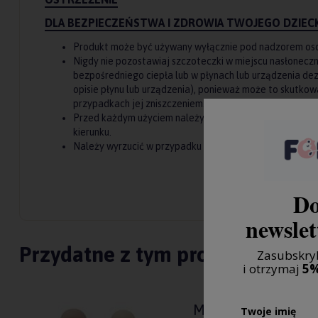
DLA BEZPIECZEŃSTWA I ZDROWIA TWOJEGO DZIEC
Produkt może być używany wyłącznie pod nadzorem oso
Nigdy nie pozostawiaj szczoteczki w miejscu nasłoneczn
bezpośredniego ciepła lub w płynach lub urządzenia dez
opisie płynu lub urządzenia), ponieważ może to skutkow
przypadkach jej zniszczeniem.
Przed każdym użyciem należy sprawdzić stan produktu
kierunku.
Należy wyrzucić w przypadku jakichkolwiek oznak uszkod
Do
newslet
Przydatne z tym produktem
Zasubskryb
i otrzymaj
5%
MUSHIE 2X SZCZOT
Twoje imię