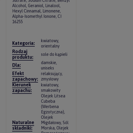
Sulfate, Sodium Citrate, Benzyl
Alcohol, Geraniol, Linalool,
Hexyl Cinnamal, Limonene,
Alpha-Isomethyl Ionone, CI
16255
kwiatowy,
Kategoria:
orientalny
Rodzaj
sole do kąpieli
produktu:
damskie,
Dla:
uniseks
Efekt
relaksujący,
zapachowy:
zmysłowy
Kierunek
kwiatowy,
zapachu:
smakowity
Olejek Litsea
Cubeba
(Werbena
Egzotyczna),
Olejek
Naturalne
Migdałowy, Sól
składniki:
Morska, Olejek