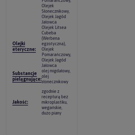
Pomarańczowy,
Olejek
Słonecznikowy,
Olejek Jagód
Jałowca
Olejek Litsea
Cubeba
(Werbena
Olejki
egzotyczna),
eteryczne:
Olejek
Pomarańczowy,
Olejek Jagód
Jałowca
olej migdałowy,
Substancje
olej
pielęgnujące:
słonecznikowy
zgodnie z
recepturą bez
Jakość:
mikroplastiku,
wegańskie,
dużo piany