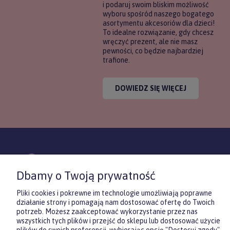
i podaruj swoim bliskim możliwość
wyboru spośród naszego bogatego
asortymentu akcesoriów dla dzieci!
To idealne rozwiązanie, gdy chcesz
wręczyć prezent, ale nie masz
pewności, co będzie najbardziej
trafione.
DOWIEDZ SIĘ WIĘCEJ
KONTAKT
POMOC
MOJE
Dbamy o Twoją prywatność
KONT
Pliki cookies i pokrewne im technologie umożliwiają poprawne
działanie strony i pomagają nam dostosować ofertę do Twoich
potrzeb. Możesz zaakceptować wykorzystanie przez nas
wszystkich tych plików i przejść do sklepu lub dostosować użycie
Sklep internetowy Shoper.pl