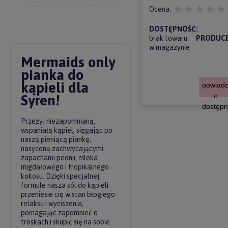
Ocena:
DOSTĘPNOŚĆ:
brak towaru
PRODUCE
w magazynie
Mermaids only
pianka do
kąpieli dla
powiad
o
Syren!
dostępn
Przeżyj niezapomnianą,
wspaniałą kąpiel, sięgając po
naszą pieniącą piankę,
nasyconą zachwycającymi
zapachami peonii, mleka
migdałowego i tropikalnego
kokosu. Dzięki specjalnej
formule nasza sól do kąpieli
przeniesie cię w stan błogiego
relaksu i wyciszenia,
pomagając zapomnieć o
troskach i skupić się na sobie.