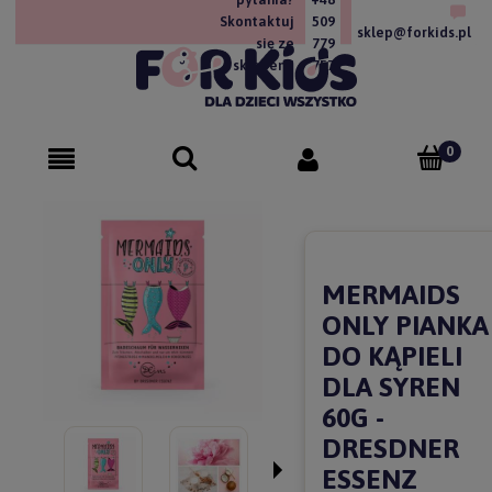
Skontaktuj
509
sklep@forkids.pl
się ze
779
sklepem!
757
MERMAIDS
ONLY PIANKA
DO KĄPIELI
DLA SYREN
60G -
DRESDNER
ESSENZ