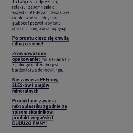
To twój czas odprężenia,
relaksu i zapomnienia o
wszystkim! Gdy zanurzysz się w
ciepłej wodzie, oddychaj
głęboko i pozwól, aby cały
stres minionego dnia odpłynął.
Po prostu ciesz się chwilą
i dbaj o siebie!
Zrównoważone
opakowanie:
folia składa się
z jednego materiału i jest
bardzo łatwa do recyklingu.
Nie zawiera: PEG-ów,
SLES-ów i olejów
mineralnych
Produkt nie zawiera
mikroplastiku zgodnie ze
spisem składników,
produkt wegański I
DUUUŻO PIANY!