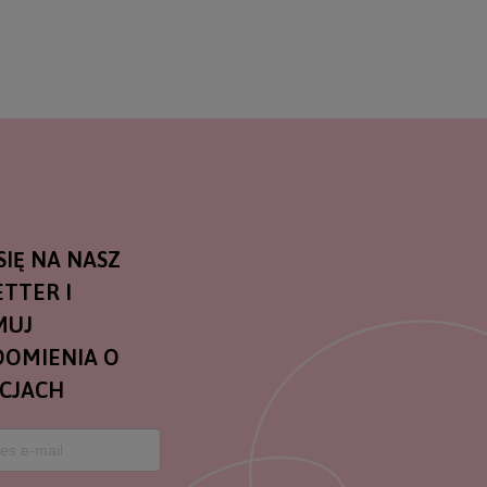
SIĘ NA NASZ
TTER I
MUJ
OMIENIA O
CJACH