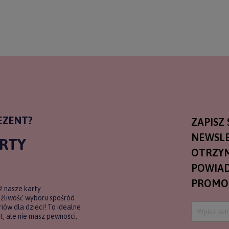
ERZ RABAT 5%
tyka prywatności
EZENT?
ZAPISZ 
NEWSLE
ARTY
OTRZY
POWIAD
PROMO
ź nasze karty
ożliwość wyboru spośród
ów dla dzieci! To idealne
, ale nie masz pewności,