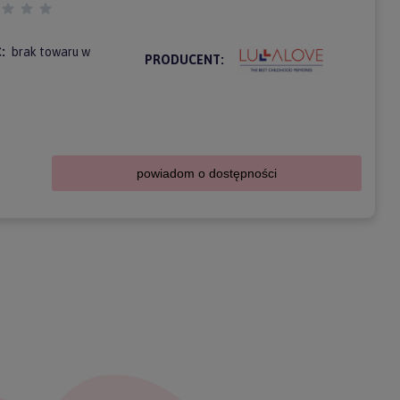
:
brak towaru w
PRODUCENT:
powiadom o dostępności