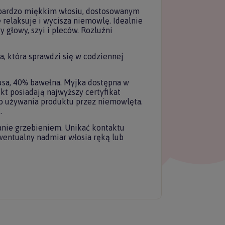
 bardzo miękkim włosiu, dostosowanym
 relaksuje i wycisza niemowlę. Idealnie
 głowy, szyi i pleców. Rozluźni
, która sprawdzi się w codziennej
łącz do
tera Forkids
sa, 40% bawełna. Myjka dostępna w
t posiadają najwyższy certyfikat
o używania produktu przez niemowlęta.
uj nasz newsletter
.
 rabatu na pierwszy
zakup.
anie grzebieniem. Unikać kontaktu
entualny nadmiar włosia ręką lub