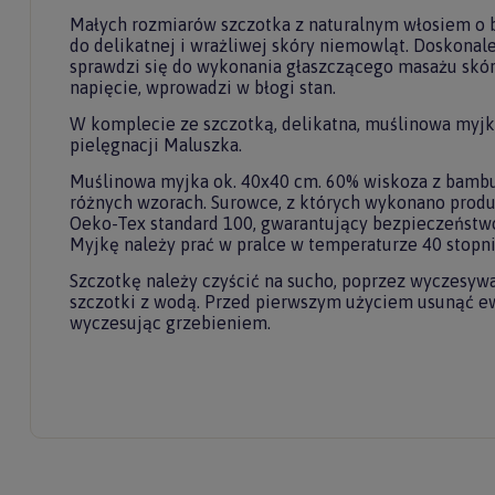
Małych rozmiarów szczotka z naturalnym włosiem o
do delikatnej i wrażliwej skóry niemowląt. Doskonale
sprawdzi się do wykonania głaszczącego masażu skóry
napięcie, wprowadzi w błogi stan.
W komplecie ze szczotką, delikatna, muślinowa myjka
Do
pielęgnacji Maluszka.
newslet
Muślinowa myjka ok. 40x40 cm. 60% wiskoza z bambu
różnych wzorach. Surowce, z których wykonano produk
Oeko-Tex standard 100, gwarantujący bezpieczeństw
Zasubskryb
Myjkę należy prać w pralce w temperaturze 40 stopni
i otrzymaj
5%
Szczotkę należy czyścić na sucho, poprzez wyczesyw
szczotki z wodą. Przed pierwszym użyciem usunąć ew
Twoje imię
wyczesując grzebieniem.
Twój email