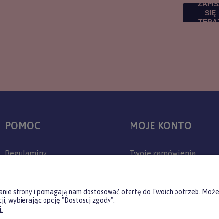
ZAPIS
SIĘ
TERA
POMOC
MOJE KONTO
Regulaminy
Twoje zamówienia
Zwroty i reklamacje
Ustawienia konta
Polityka prywatności
Przechowalnia
ałanie strony i pomagają nam dostosować ofertę do Twoich potrzeb. Może
ji, wybierając opcję "Dostosuj zgody".
Jak kupować?
.