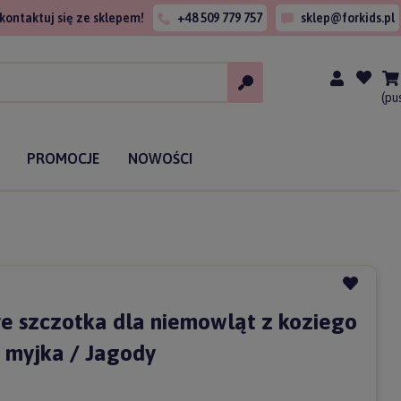
kontaktuj się ze sklepem!
+48 509 779 757
sklep@forkids.pl
(pu
PROMOCJE
NOWOŚCI
ve szczotka dla niemowląt z koziego
+ myjka / Jagody