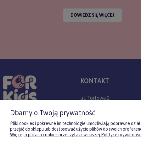
DOWIEDZ SIĘ WIĘCEJ
KONTAKT
ul. Torfowa 2
30-382 Kraków
Dbamy o Twoją prywatność
+48 509 779 757
Pliki cookies i pokrewne im technologie umożliwiają poprawne dzi
przejść do sklepu lub dostosować użycie plików do swoich preferenc
sklep@forkids.pl
Więcej o plikach cookies przeczytasz w naszej Polityce prywatności