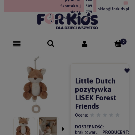
Skontaktuj
509
sklep@forkids.pl
się ze
779
sklepem!
757
Little Dutch
pozytywka
LISEK Forest
Friends
Ocena:
DOSTĘPNOŚĆ:
brak towaru
PRODUCENT: