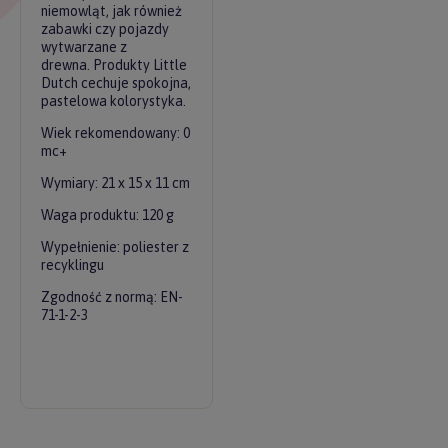
niemowląt, jak również
zabawki czy pojazdy
wytwarzane z
drewna. Produkty Little
Dutch cechuje spokojna,
pastelowa kolorystyka.
Wiek rekomendowany: 0
mc+
Wymiary: 21 x 15 x 11 cm
Waga produktu: 120 g
Wypełnienie: poliester z
recyklingu
Zgodność z normą: EN-
71-1-2-3