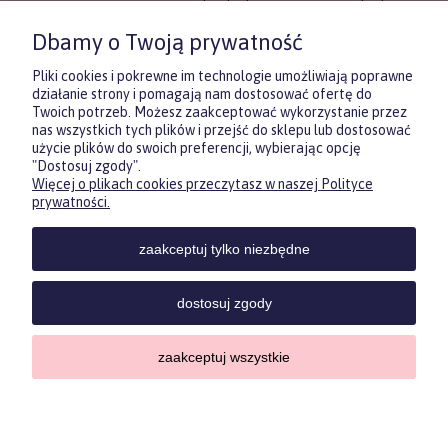
To idealne rozwiązanie, gdy chcesz
wręczyć prezent, ale nie masz
Dbamy o Twoją prywatność
pewności, co będzie najbardziej
trafione.
Pliki cookies i pokrewne im technologie umożliwiają poprawne
działanie strony i pomagają nam dostosować ofertę do
Twoich potrzeb. Możesz zaakceptować wykorzystanie przez
DOWIEDZ SIĘ WIĘCEJ
nas wszystkich tych plików i przejść do sklepu lub dostosować
użycie plików do swoich preferencji, wybierając opcję
"Dostosuj zgody".
Więcej o plikach cookies przeczytasz w naszej Polityce
Zasubskrybuj nasz newsletter
prywatności.
i otrzymaj
5
% rabatu na pierwszy
zakup.
zaakceptuj tylko niezbędne
Twoje imię
KONTAKT
POMOC
MOJE
KONT
dostosuj zgody
Twój email
zaakceptuj wszystkie
Sklep internetowy Shoper.pl
Copyrights by ForKids 2023. Wszelkie prawa zastrzeżone.
ODBIERZ RABAT
Privacy policypolityka prywatności