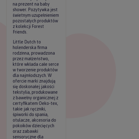
na prezent na baby
shower. Pozytywka jest
świetnym uzupełnieniem
pozostałych produktów
z kolekcji Forest
Friends.
Little Dutch to
holenderska firma
rodzinna, prowadzona
przez małżeństwo,
które wkłada całe serce
w tworzenie produktów
dla najmłodszych. W
ofercie marki znajdują
się doskonałej jakości
tekstylia, produkowane
z bawełny organicznej z
certyfikatem Oeko-tex,
takie jak ręczniki,
śpiworki do spania,
otulacze, akcesoria do
pokoików dziecięcych
oraz zabawki
sensoryczne dla