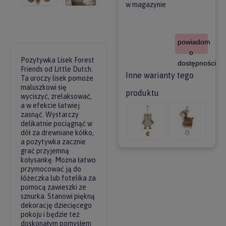
w magazynie
powiadom
o
Pozytywka Lisek Forest
dostępności
Friends od Little Dutch.
Inne warianty tego
Ta uroczy lisek pomoże
maluszkowi się
produktu
wyciszyć, zrelaksować,
a w efekcie łatwiej
zasnąć. Wystarczy
delikatnie pociągnąć w
dół za drewniane kółko,
a pozytywka zacznie
grać przyjemną
kołysankę. Można łatwo
przymocować ją do
łóżeczka lub fotelika za
pomocą zawieszki ze
sznurka. Stanowi piękną
dekorację dziecięcego
pokoju i będzie też
doskonałym pomysłem