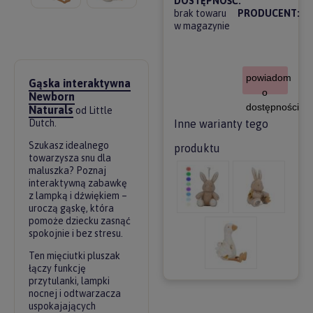
DOSTĘPNOŚĆ:
brak towaru
PRODUCENT:
w magazynie
powiadom
Gąska interaktywna
o
Newborn
dostępności
Naturals
od Little
Inne warianty tego
Dutch.
Szukasz idealnego
produktu
towarzysza snu dla
maluszka? Poznaj
interaktywną zabawkę
z lampką i dźwiękiem –
uroczą gąskę, która
pomoże dziecku zasnąć
spokojnie i bez stresu.
Ten mięciutki pluszak
łączy funkcję
przytulanki, lampki
nocnej i odtwarzacza
uspokajających