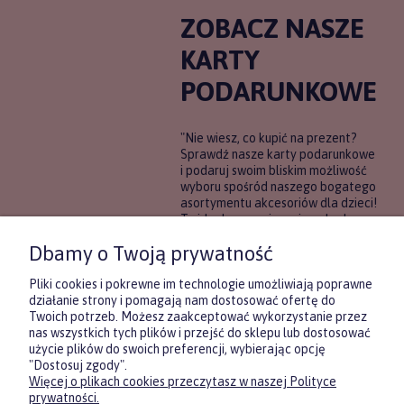
ZOBACZ NASZE
KARTY
PODARUNKOWE
"Nie wiesz, co kupić na prezent?
Sprawdź nasze karty podarunkowe
i podaruj swoim bliskim możliwość
wyboru spośród naszego bogatego
asortymentu akcesoriów dla dzieci!
To idealne rozwiązanie, gdy chcesz
wręczyć prezent, ale nie masz
Dbamy o Twoją prywatność
pewności, co będzie najbardziej
trafione.
Pliki cookies i pokrewne im technologie umożliwiają poprawne
działanie strony i pomagają nam dostosować ofertę do
Twoich potrzeb. Możesz zaakceptować wykorzystanie przez
DOWIEDZ SIĘ WIĘCEJ
nas wszystkich tych plików i przejść do sklepu lub dostosować
użycie plików do swoich preferencji, wybierając opcję
"Dostosuj zgody".
Więcej o plikach cookies przeczytasz w naszej Polityce
Zasubskrybuj nasz newsletter
prywatności.