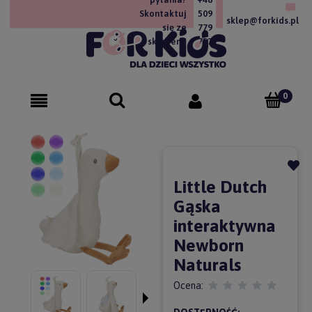
Skontaktuj
509
sklep@forkids.pl
się ze
779
sklepem!
757
Little Dutch
Gąska
interaktywna
Newborn
Naturals
Ocena: