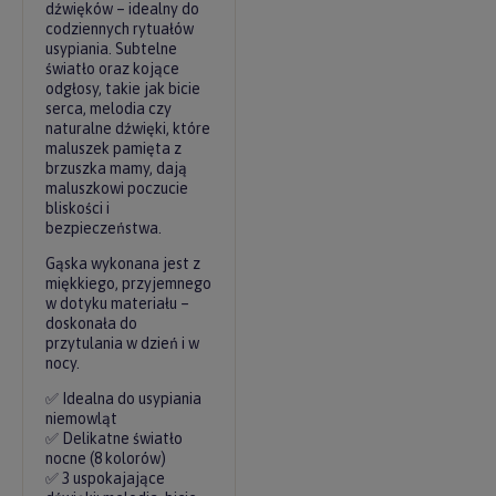
dźwięków – idealny do
codziennych rytuałów
usypiania. Subtelne
światło oraz kojące
odgłosy, takie jak bicie
serca, melodia czy
naturalne dźwięki, które
maluszek pamięta z
brzuszka mamy, dają
maluszkowi poczucie
bliskości i
bezpieczeństwa.
Gąska wykonana jest z
miękkiego, przyjemnego
w dotyku materiału –
doskonała do
przytulania w dzień i w
nocy.
✅ Idealna do usypiania
niemowląt
✅ Delikatne światło
nocne (8 kolorów)
✅ 3 uspokajające