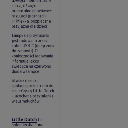
dźwięki: melodia, bicie
serca, dźwięki
prenatalne (możliwość
regulacji głośności)
✅ Miękka, bezpieczna i
przyjazna dla dzieci
Lampka z przytulanki
jest ładowana przez
kabel USB-C (dołączony
do zabawki). O
konieczności ładowania
informuje lekko
świecąca na czerwono
dioda w lampce.
Stwórz dziecku
spokojną przestrzeń do
snu z Gąską Little Dutch
– ukochaną przytulanką
wielu maluchów!
Little Dutch
to
holenderska firma