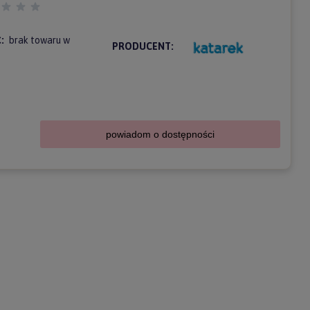
:
brak towaru w
PRODUCENT:
powiadom o dostępności