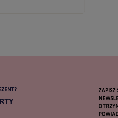
ERZ RABAT 5%
tyka prywatności
EZENT?
ZAPISZ 
NEWSLE
ARTY
OTRZY
POWIAD