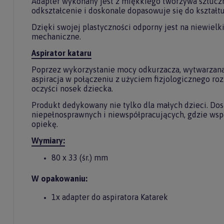
Adapter wykonany jest z miękkiego tworzywa sztucz
odkształcenie i doskonale dopasowuje się do kształtu
Dzięki swojej plastyczności odporny jest na niewielk
mechaniczne.
Aspirator kataru
Poprzez wykorzystanie mocy odkurzacza, wytwarzana j
aspiracja w połączeniu z użyciem fizjologicznego roz
Do
oczyści nosek dziecka.
newslet
Produkt dedykowany nie tylko dla małych dzieci. Do
niepełnosprawnych i niewspółpracujących, gdzie ws
opiekę.
Zasubskryb
i otrzymaj
5%
Wymiary:
80 x 33 (śr.) mm
Twoje imię
W opakowaniu:
1x adapter do aspiratora Katarek
Twój email