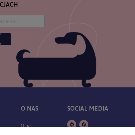
CJACH
Z
Z
O NAS
SOCIAL MEDIA
O nas