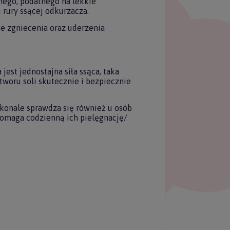
nego, podatnego na lekkie
 rury ssącej odkurzacza.
ie zgniecenia oraz uderzenia
est jednostajna siła ssąca, taka
tworu soli skutecznie i bezpiecznie
łącz do
tera Forkids
skonale sprawdza się również u osób
pomaga codzienną ich pielęgnację/
uj nasz newsletter
 rabatu na pierwszy
zakup.