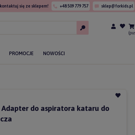
kontaktuj się ze sklepem!
+48 509 779 757
sklep@forkids.pl
(pu
PROMOCJE
NOWOŚCI
 Adapter do aspiratora kataru do
acza