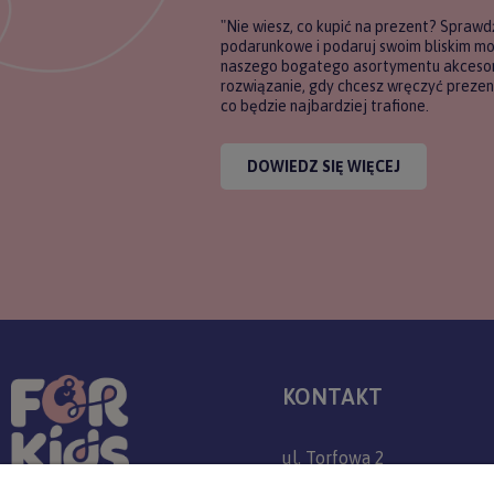
"Nie wiesz, co kupić na prezent? Sprawd
podarunkowe i podaruj swoim bliskim m
naszego bogatego asortymentu akcesori
rozwiązanie, gdy chcesz wręczyć prezent
co będzie najbardziej trafione.
DOWIEDZ SIĘ WIĘCEJ
KONTAKT
ul. Torfowa 2
30-382 Kraków