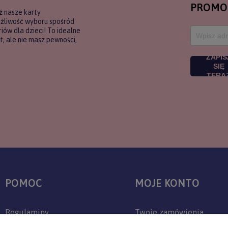
PROMO
ź nasze karty
ożliwość wyboru spośród
ów dla dzieci! To idealne
, ale nie masz pewności,
ZAPIS
SIĘ
TERA
POMOC
MOJE KONTO
Regulaminy
Twoje zamówienia