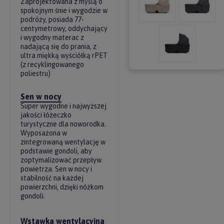
Zaprojektowana z myślą o
spokojnym śnie i wygodzie w
podróży, posiada 77-
centymetrowy, oddychający
i wygodny materac z
nadającą się do prania, z
ultra miękką wyściółką rPET
(z recyklingowanego
poliestru)
Sen w nocy
Super wygodne i najwyższej
jakości łóżeczko
turystyczne dla noworodka.
Wyposażona w
zintegrowaną wentylację w
podstawie gondoli, aby
zoptymalizować przepływ
powietrza. Sen w nocy i
stabilność na każdej
powierzchni, dzięki nóżkom
gondoli.
Wstawka wentylacyjna