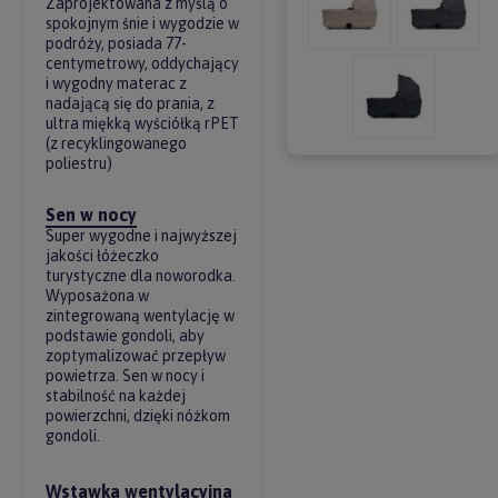
Zaprojektowana z myślą o
spokojnym śnie i wygodzie w
podróży, posiada 77-
centymetrowy, oddychający
i wygodny materac z
nadającą się do prania, z
ultra miękką wyściółką rPET
(z recyklingowanego
poliestru)
Sen w nocy
Super wygodne i najwyższej
jakości łóżeczko
turystyczne dla noworodka.
Wyposażona w
zintegrowaną wentylację w
podstawie gondoli, aby
zoptymalizować przepływ
powietrza. Sen w nocy i
stabilność na każdej
powierzchni, dzięki nóżkom
gondoli.
Wstawka wentylacyjna