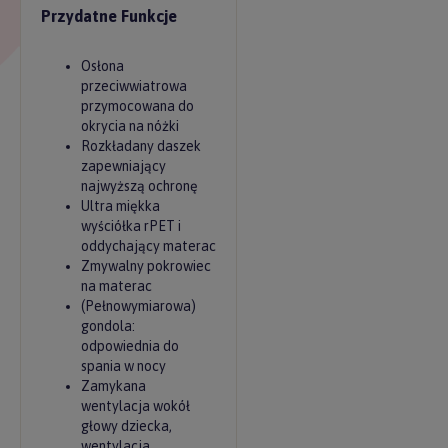
Przydatne Funkcje
Osłona
przeciwwiatrowa
przymocowana do
okrycia na nóżki
Rozkładany daszek
zapewniający
najwyższą ochronę
Ultra miękka
wyściółka rPET i
oddychający materac
Zmywalny pokrowiec
na materac
(Pełnowymiarowa)
gondola:
odpowiednia do
spania w nocy
Zamykana
wentylacja wokół
głowy dziecka,
wentylacja