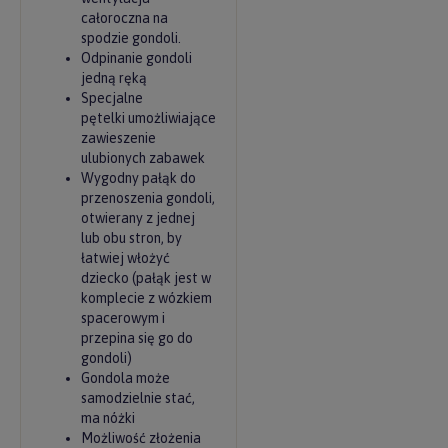
całoroczna na
spodzie gondoli.
Odpinanie gondoli
jedną ręką
Specjalne
pętelki umożliwiające
zawieszenie
ulubionych zabawek
Wygodny pałąk do
przenoszenia gondoli,
otwierany z jednej
lub obu stron, by
łatwiej włożyć
dziecko (pałąk jest w
komplecie z wózkiem
spacerowym i
przepina się go do
gondoli)
Gondola może
samodzielnie stać,
ma nóżki
Możliwość złożenia