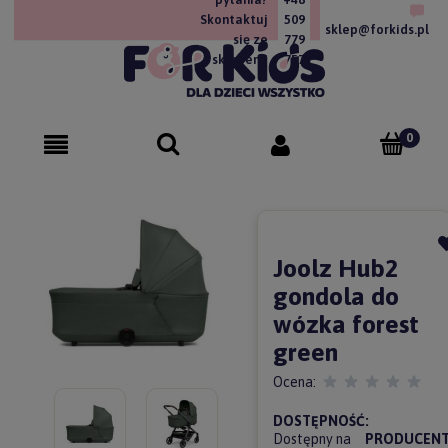
Skontaktuj
509
sklep@forkids.pl
się ze
779
sklepem!
757
Joolz Hub2
gondola do
wózka forest
green
Ocena:
DOSTĘPNOŚĆ:
Dostępny na
PRODUCENT