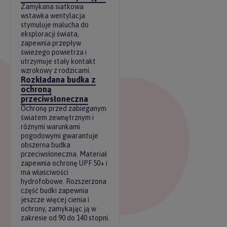
Zamykana siatkowa
wstawka wentylacja
stymuluje malucha do
eksploracji świata,
zapewnia przepływ
świeżego powietrza i
utrzymuje stały kontakt
wzrokowy z rodzicami.
Rozkładana budka z
ochroną
przeciwsłoneczna
Ochronę przed zabieganym
światem zewnętrznym i
różnymi warunkami
pogodowymi gwarantuje
obszerna budka
przeciwsłoneczna. Materiał
zapewnia ochronę UPF 50+ i
ma właściwości
hydrofobowe. Rozszerzona
część budki zapewnia
jeszcze więcej cienia i
ochrony, zamykając ją w
zakresie od 90 do 140 stopni.