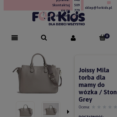
Skontaktuj
509
sklep@forkids.pl
się ze
779
sklepem!
757
Joissy Mila
torba dla
mamy do
wózka / Sto
Grey
Ocena: