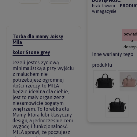
DOSTĘPNOŚĆ:
brak towaru
PRODUC
w magazynie
powia
Torba dla mamy Joissy
o
Mila
dostęp
kolor Stone grey
Inne warianty tego
Jeżeli jesteś życiową
produktu
minimalistką a przy wyjściu
z maluchem nie
potrzebujesz ogromnej
ilości rzeczy, to MILA
będzie idealna dla ciebie,
jest to mały organizer z
niesamowicie bogatym
wnętrzem. To torebka dla
Mamy, która lubi klasyczny
design, a jednocześnie ceni
wygodę i funkcjonalność.
MILA sprawi, że poczujesz