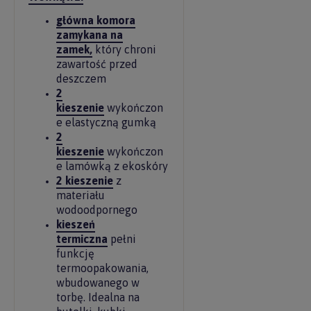
główna komora
zamykana na
zamek,
który chroni
zawartość przed
deszczem
2
kieszenie
wykończon
e elastyczną gumką
2
kieszenie
wykończon
e lamówką z ekoskóry
2 kieszenie
z
materiału
wodoodpornego
kieszeń
termiczna
pełni
funkcję
termoopakowania,
wbudowanego w
torbę. Idealna na