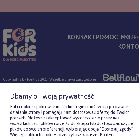
KONTAKT
POMOC
MOJE
KONT
Sklep internetowy Shoper.pl
Copyrights by ForKids 2023. Wszelkie prawa zastrzeżone.
Dbamy o Twoją prywatność
pokaż pełną wersję strony
Pliki cookies i pokrewne im technologie umożliwiają poprawne
działanie strony i pomagają nam dostosować ofertę do Twoich
potrzeb. Możesz zaakceptować wykorzystanie przez nas
wszystkich tych plików i przejść do sklepu lub dostosować użycie
plików do swoich preferencji, wybierając opcję "Dostosuj zgody".
Więcej o plikach cookies przeczytasz w naszej Polityce