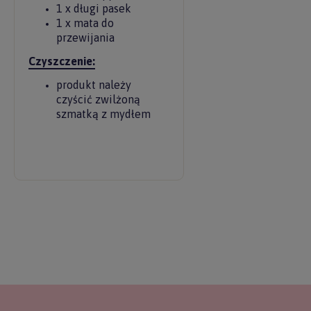
1 x długi pasek
1 x mata do
przewijania
Czyszczenie:
produkt należy
czyścić zwilżoną
szmatką z mydłem