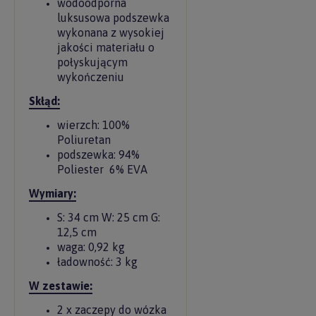
wodoodporna
luksusowa podszewka
wykonana z wysokiej
jakości materiału o
połyskującym
wykończeniu
Skłąd:
wierzch: 100%
Poliuretan
podszewka: 94%
Poliester 6% EVA
Wymiary:
S: 34 cm W: 25 cm G:
12,5 cm
waga: 0,92 kg
ładowność: 3 kg
W zestawie:
2 x zaczepy do wózka